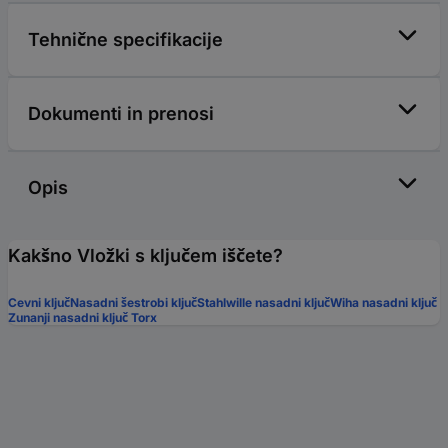
Tehnične specifikacije
Dokumenti in prenosi
Opis
Kakšno Vložki s ključem iščete?
Cevni ključ
Nasadni šestrobi ključ
Stahlwille nasadni ključ
Wiha nasadni ključ
Zunanji nasadni ključ Torx