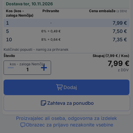
Dostava tor, 10.11.2026
Kos (kos -
Prihranite
Cena embalaže
(z DDV)
zaloga Nemčija)
1
7,99 €
-
5
7,50 €
6% = 0,49 €
10
7,35 €
8% = 0,64 €
Količinski popusti - namig za prihranek
Število
Skupaj (7,99 € / Kos)
7,99 €
kos - zaloga Nemčija
z DDV
Dodaj
Zahteva za ponudbo
Proizvajalec ali oseba, odgovorna za izdelek
Obrazec za prijavo nezakonite vsebine