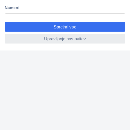
Dostava v 3-eh dneh
100% varnost nakupa
ccp.user.init.failed.titl
Tehnična podpora
e
ccp.user.init.failed
Informacije
O nas
Storitve
Priročne povezave
Prijava na e-novice