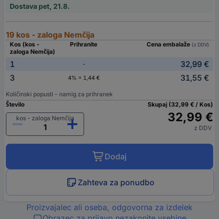
Dostava pet, 21.8.
19 kos - zaloga Nemčija
Kos (kos -
Prihranite
Cena embalaže
(z DDV)
zaloga Nemčija)
1
32,99 €
-
3
31,55 €
4% = 1,44 €
Količinski popusti - namig za prihranek
Število
Skupaj (32,99 € / Kos)
32,99 €
kos - zaloga Nemčija
z DDV
Dodaj
Zahteva za ponudbo
Proizvajalec ali oseba, odgovorna za izdelek
Obrazec za prijavo nezakonite vsebine