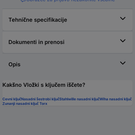
Tehnične specifikacije
Dokumenti in prenosi
Opis
Kakšno Vložki s ključem iščete?
Cevni ključ
Nasadni šestrobi ključ
Stahlwille nasadni ključ
Wiha nasadni ključ
Zunanji nasadni ključ Torx