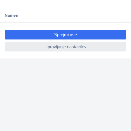
Dostava v 3-eh dneh
100% varnost nakupa
ccp.user.init.failed.titl
Tehnična podpora
e
ccp.user.init.failed
Informacije
O nas
Storitve
Priročne povezave
Prijava na e-novice