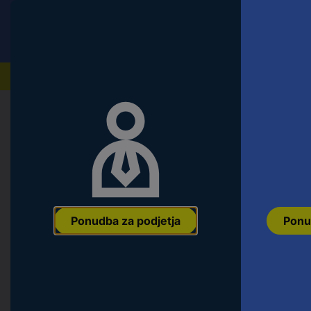
Conrad
Ponudba za fizične stranke
Naši izdelki
Domov
Orodje & Delavnica
Ročno orodje
Natični k
KS Tools 9113816 9113816 vtičnica
Ean:
4042146052334
Koda proizvajalca:
9113816
Št. izdelka:
2690
Ponudba za podjetja
Ponu