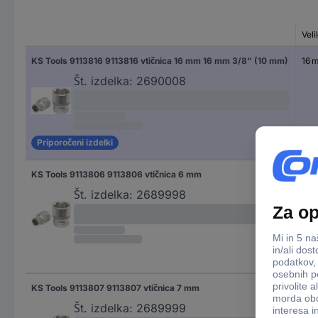
Veli
KS Tools 9113816 9113816 vtičnica 16 mm 16 mm 3/8" (10 mm)
16 
Št. izdelka:
2690008
Priporočeni izdelki
KS Tools 9113806 9113806 vtičnica 6 mm
6 
Št. izdelka:
2689998
KS Tools 9113807 9113807 vtičnica 7 mm
7 
Št. izdelka:
2689999