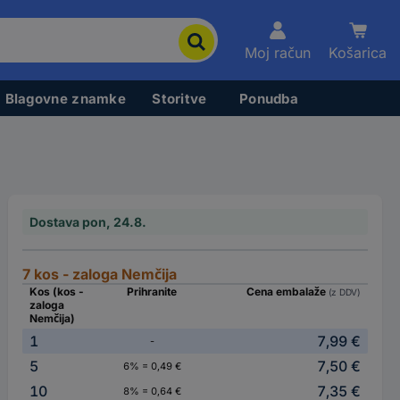
Moj račun
Košarica
Blagovne znamke
Storitve
Ponudba
Dostava pon, 24.8.
7 kos - zaloga Nemčija
Kos (kos -
Prihranite
Cena embalaže
(z DDV)
zaloga
Nemčija)
1
7,99 €
-
5
7,50 €
6% = 0,49 €
10
7,35 €
8% = 0,64 €