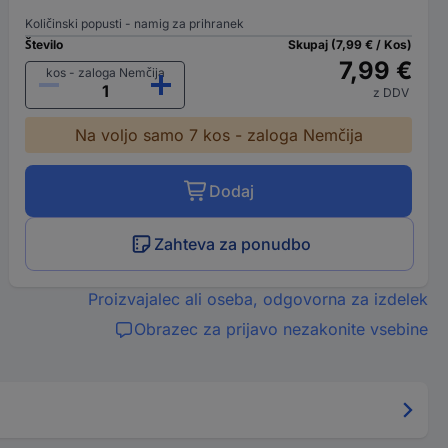
Količinski popusti - namig za prihranek
Število
Skupaj (7,99 € / Kos)
7,99 €
kos - zaloga Nemčija
z DDV
Na voljo samo 7 kos - zaloga Nemčija
Dodaj
Zahteva za ponudbo
Proizvajalec ali oseba, odgovorna za izdelek
Obrazec za prijavo nezakonite vsebine