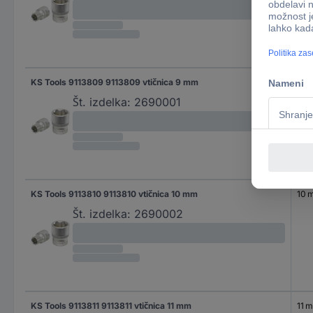
KS Tools 9113809 9113809 vtičnica 9 mm
9 
Št. izdelka:
2690001
KS Tools 9113810 9113810 vtičnica 10 mm
10 
Št. izdelka:
2690002
KS Tools 9113811 9113811 vtičnica 11 mm
11 