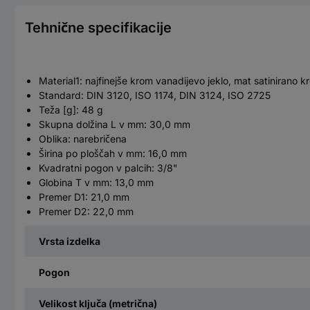
Tehnične specifikacije
Material1: najfinejše krom vanadijevo jeklo, mat satinirano k
Standard: DIN 3120, ISO 1174, DIN 3124, ISO 2725
Teža [g]: 48 g
Skupna dolžina L v mm: 30,0 mm
Oblika: narebričena
Širina po ploščah v mm: 16,0 mm
Kvadratni pogon v palcih: 3/8"
Globina T v mm: 13,0 mm
Premer D1: 21,0 mm
Premer D2: 22,0 mm
Vrsta izdelka
Pogon
Velikost ključa (metrična)