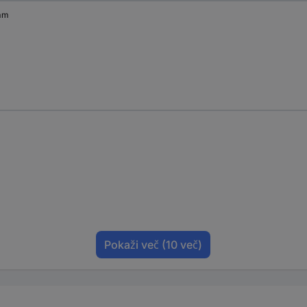
mm
Pokaži več
(10 več)