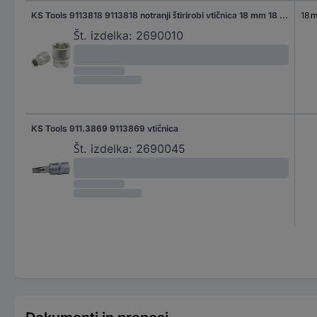
KS Tools 9113818 9113818 notranji štirirobi vtičnica 18 mm 18 mm 3/8" (10 mm)
18 
Št. izdelka:
2690010
KS Tools 911.3869 9113869 vtičnica
Št. izdelka:
2690045