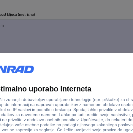
kost ključa (metrična)
mm
mm
mm