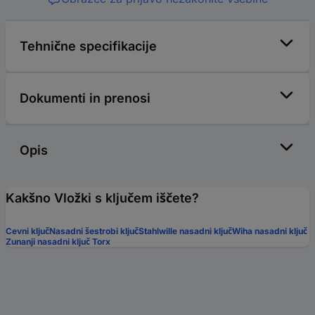
Tehnične specifikacije
Dokumenti in prenosi
Opis
Kakšno Vložki s ključem iščete?
Cevni ključ
Nasadni šestrobi ključ
Stahlwille nasadni ključ
Wiha nasadni ključ
Zunanji nasadni ključ Torx