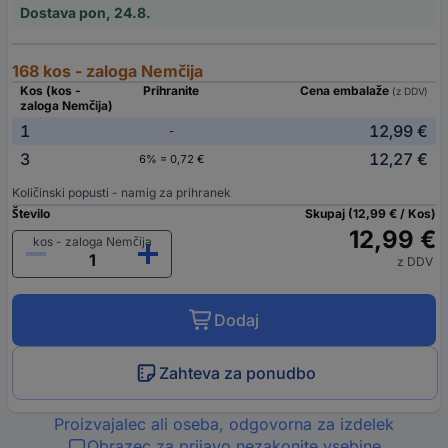
Dostava pon, 24.8.
168 kos - zaloga Nemčija
Kos (kos -
Prihranite
Cena embalaže
(z DDV)
zaloga Nemčija)
1
12,99 €
-
3
12,27 €
6% = 0,72 €
Količinski popusti - namig za prihranek
Število
Skupaj (12,99 € / Kos)
12,99 €
kos - zaloga Nemčija
z DDV
Dodaj
Zahteva za ponudbo
Proizvajalec ali oseba, odgovorna za izdelek
Obrazec za prijavo nezakonite vsebine