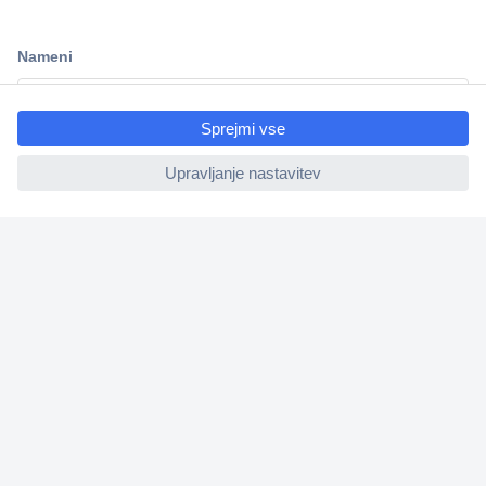
Dostava v 3-eh dneh
100% varnost nakupa
ccp.user.init.failed.titl
Tehnična podpora
e
ccp.user.init.failed
Informacije
O nas
Storitve
Priročne povezave
Prijava na e-novice