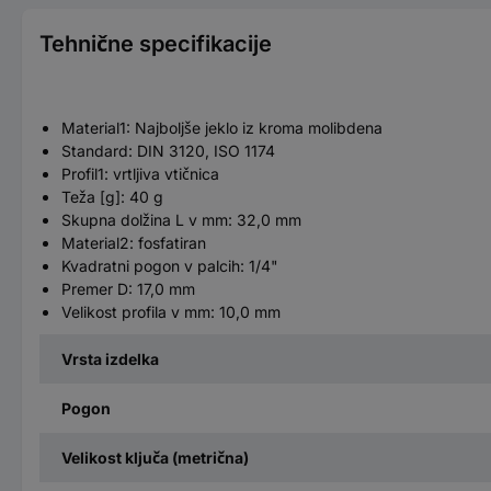
Tehnične specifikacije
Material1: Najboljše jeklo iz kroma molibdena
Standard: DIN 3120, ISO 1174
Profil1: vrtljiva vtičnica
Teža [g]: 40 g
Skupna dolžina L v mm: 32,0 mm
Material2: fosfatiran
Kvadratni pogon v palcih: 1/4"
Premer D: 17,0 mm
Velikost profila v mm: 10,0 mm
Vrsta izdelka
Pogon
Velikost ključa (metrična)