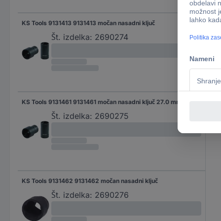
KS Tools 9131413 9131413 močan nasadni ključ
Št. izdelka:
2690274
KS Tools 9131461 9131461 močan nasadni ključ 27.0 mm 1/2" (12.5 mm)
Št. izdelka:
2690275
KS Tools 9131462 9131462 močan nasadni ključ
Št. izdelka:
2690276