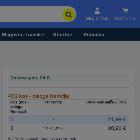
Moj račun
Košarica
Blagovne znamke
Storitve
Ponudba
Dostava pon, 24.8.
402 kos - zaloga Nemčija
Kos (kos -
Prihranite
Cena embalaže
(z DDV)
zaloga
Nemčija)
1
21,99 €
-
3
20,90 €
5% = 1,09 €
Količinski popusti - namig za prihranek