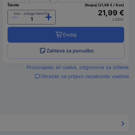
Število
Skupaj (21,99 € / Kos)
21,99 €
kos - zaloga Nemčija
z DDV
Dodaj
Zahteva za ponudbo
Proizvajalec ali oseba, odgovorna za izdelek
Obrazec za prijavo nezakonite vsebine