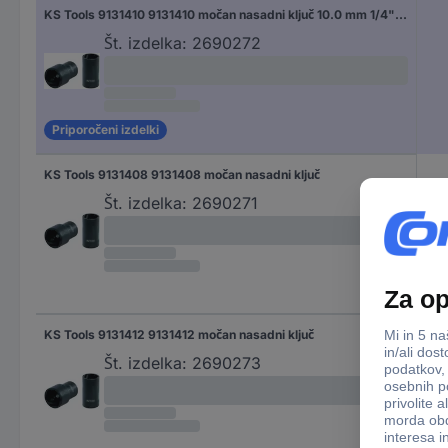
KS Tools 9131410 9131410 močan nasadni ključ 10.0 mm 1/4" (6.3 mm)
Št. izdelka:
2690272
Priporočeni izdelki
KS Tools 9131408 9131408 močan nasadni ključ
Št. izdelka:
2690271
KS Tools 9131412 9131412 močan nasadni ključ
Št. izdelka:
2690273