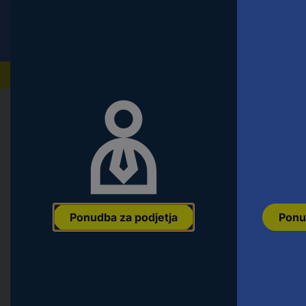
Conrad
Ponudba za fizične stranke
Naši izdelki
Domov
Orodje & Delavnica
Ročno orodje
Natični k
KS Tools 9131410 9131410 močan na
Ean:
4042146166963
Koda proizvajalca:
9131410
Št. izdelka:
2690
Ponudba za podjetja
Ponu