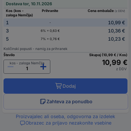
Dostava tor, 10.11.2026
Kos (kos -
Prihranite
Cena embalaže
(z DDV)
zaloga Nemčija)
1
10,99 €
-
3
10,36 €
6% = 0,63 €
5
10,23 €
7% = 0,76 €
Količinski popusti - namig za prihranek
Število
Skupaj (10,99 € / Kos)
10,99 €
kos - zaloga Nemčija
z DDV
Dodaj
Zahteva za ponudbo
Proizvajalec ali oseba, odgovorna za izdelek
Obrazec za prijavo nezakonite vsebine