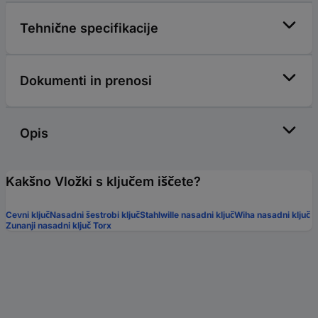
Tehnične specifikacije
Dokumenti in prenosi
Opis
Kakšno Vložki s ključem iščete?
Cevni ključ
Nasadni šestrobi ključ
Stahlwille nasadni ključ
Wiha nasadni ključ
Zunanji nasadni ključ Torx