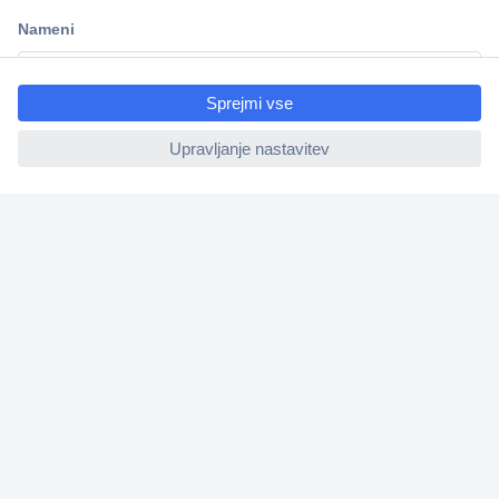
Dostava v 3-eh dneh
100% varnost nakupa
ccp.user.init.failed.titl
Tehnična podpora
e
ccp.user.init.failed
Informacije
O nas
Storitve
Priročne povezave
Prijava na e-novice