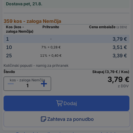
Dostava pet, 21.8.
359 kos - zaloga Nemčija
Kos (kos -
Prihranite
Cena embalaže
(z DDV)
zaloga Nemčija)
1
3,79 €
-
10
3,51 €
7% = 0,28 €
25
3,39 €
11% = 0,40 €
Količinski popusti - namig za prihranek
Število
Skupaj (3,79 € / Kos)
3,79 €
kos - zaloga Nemčija
z DDV
Dodaj
Zahteva za ponudbo