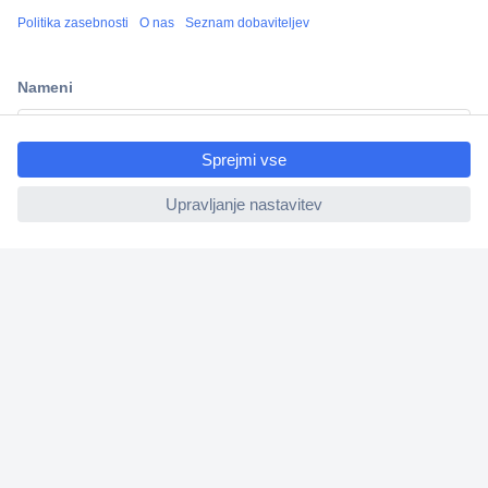
Več kot 800.000 izdelkov
Dostava v 3-eh dneh
100% varnost nakupa
ccp.user.init.failed.titl
Tehnična podpora
e
ccp.user.init.failed
Informacije
O nas
Storitve
Priročne povezave