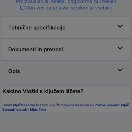
Proizvajalec ali oseba, odgovorna za izdelek
Obrazec za prijavo nezakonite vsebine
Tehnične specifikacije
Dokumenti in prenosi
Opis
Kakšno Vložki s ključem iščete?
Cevni ključ
Nasadni šestrobi ključ
Stahlwille nasadni ključ
Wiha nasadni ključ
Zunanji nasadni ključ Torx