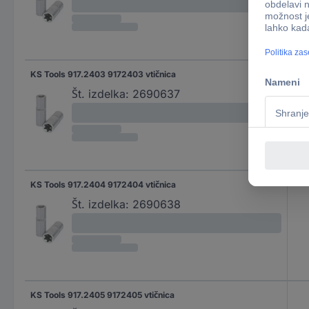
KS Tools 917.2403 9172403 vtičnica
Št. izdelka:
2690637
KS Tools 917.2404 9172404 vtičnica
Št. izdelka:
2690638
KS Tools 917.2405 9172405 vtičnica