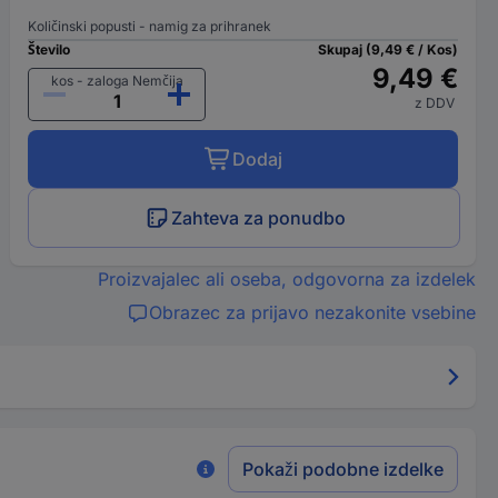
Količinski popusti - namig za prihranek
Število
Skupaj (9,49 € / Kos)
9,49 €
kos - zaloga Nemčija
z DDV
Dodaj
Zahteva za ponudbo
Proizvajalec ali oseba, odgovorna za izdelek
Obrazec za prijavo nezakonite vsebine
Pokaži podobne izdelke