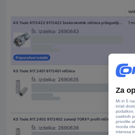
Veli
KS Tools 9172422 9172422 šesterokotnik vtičnica prilagodljiv 7 mm 7 mm 1/4" (6.3 mm)
7 
Št. izdelka:
2690643
Priporočeni izdelki
KS Tools 917.2401 9172401 vtičnica
Št. izdelka:
2690635
KS Tools 917.2402 9172402 zunanji TORX® profil vtičnica 1/4" E 5 1/4" (6.3 mm)
Št. izdelka:
2690636