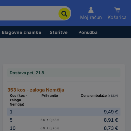
Moj račun
Košarica
Blagovne znamke
Storitve
Ponudba
Dostava pet, 21.8.
353 kos - zaloga Nemčija
Kos (kos -
Prihranite
Cena embalaže
(z DDV)
zaloga
Nemčija)
1
9,49 €
-
5
8,91 €
6% = 0,58 €
10
8,73 €
8% = 0,76 €