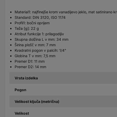
Material1: najfinejše krom vanadijevo jeklo, mat satinirano k
Standard: DIN 3120, ISO 1174
Profil1: bočni oprijem
Teža [g]: 22 g
Atribut funkcije 1: prilagodljiv
Skupna dolžina L v mm: 34 mm
Širina plošč v mm: 7 mm
Kvadratni pogon v palcih: 1/4"
Globina T v mm: 7,5 mm
Premer D1: 11 mm
Premer D2: 14 mm
Vrsta izdelka
Pogon
Velikost ključa (metrična)
Velikost