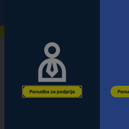
Conrad
Ponudba za fizične stranke
Naši izdelki
Domov
Orodje & Delavnica
Ročno orodje
Natični k
KS Tools 9172422 9172422 šesteroko
mm 1/4" (6.3 mm)
Ean:
4042146843109
Koda proizvajalca:
9172422
Št. izdelka:
2690
Ponudba za podjetja
Ponu