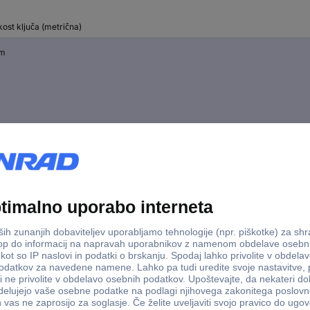
kost ključa (metrična)
mm