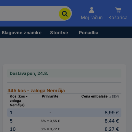
Moj račun
Košarica
Blagovne znamke
Storitve
Ponudba
Dostava pon, 24.8.
345 kos - zaloga Nemčija
Kos (kos -
Prihranite
Cena embalaže
(z DDV)
zaloga
Nemčija)
1
8,99 €
-
5
8,44 €
6% = 0,55 €
10
8,27 €
8% = 0,72 €