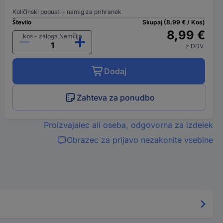
Količinski popusti - namig za prihranek
Število
Skupaj (8,99 € / Kos)
8,99 €
kos - zaloga Nemčija
z DDV
Dodaj
Zahteva za ponudbo
Proizvajalec ali oseba, odgovorna za izdelek
Obrazec za prijavo nezakonite vsebine