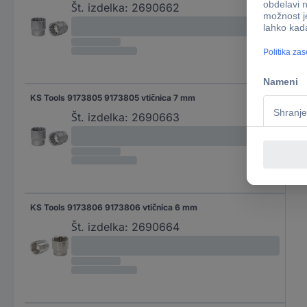
Št. izdelka:
2690662
KS Tools 9173805 9173805 vtičnica 7 mm
Št. izdelka:
2690663
KS Tools 9173806 9173806 vtičnica 6 mm
Št. izdelka:
2690664