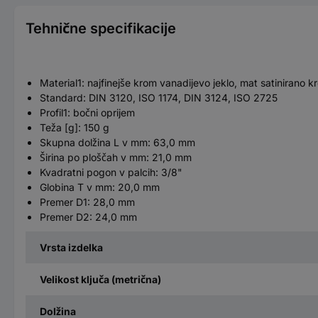
Tehnične specifikacije
Material1: najfinejše krom vanadijevo jeklo, mat satinirano k
Standard: DIN 3120, ISO 1174, DIN 3124, ISO 2725
Profil1: bočni oprijem
Teža [g]: 150 g
Skupna dolžina L v mm: 63,0 mm
Širina po ploščah v mm: 21,0 mm
Kvadratni pogon v palcih: 3/8"
Globina T v mm: 20,0 mm
Premer D1: 28,0 mm
Premer D2: 24,0 mm
Vrsta izdelka
Velikost ključa (metrična)
Dolžina