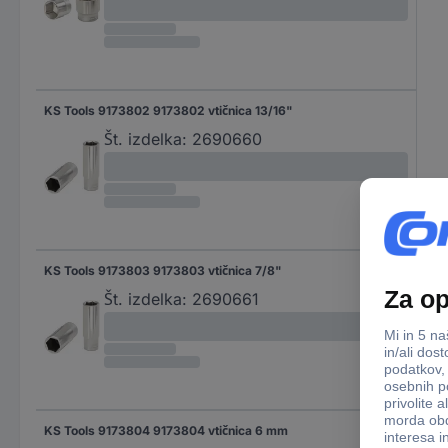
KS Tools 9173802 9173802 vtičnica 13/16"
Št. izdelka:
2690660
KS Tools 9173803 9173803 vtičnica 7/8"
Št. izdelka:
2690661
KS Tools 9173804 9173804 vtičnica 6 mm