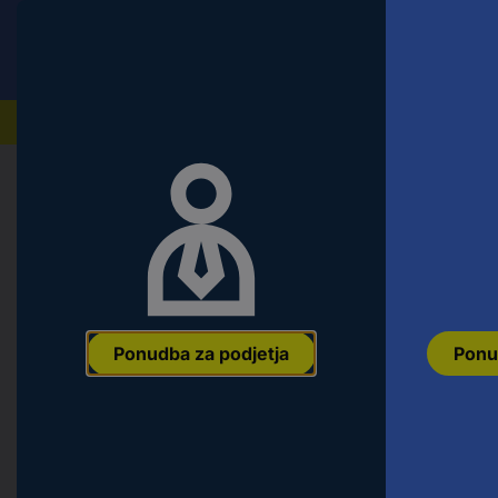
Conrad
Ponudba za fizične stranke
Naši izdelki
Domov
Orodje & Delavnica
Ročno orodje
Natični k
KS Tools 9173841 9173841 vtičnica
Ean:
4042146356999
Koda proizvajalca:
9173841
Št. izdelka:
2690
Ponudba za podjetja
Ponu