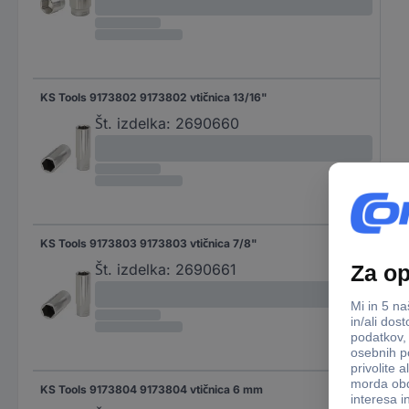
KS Tools 9173802 9173802 vtičnica 13/16"
Št. izdelka:
2690660
KS Tools 9173803 9173803 vtičnica 7/8"
Št. izdelka:
2690661
KS Tools 9173804 9173804 vtičnica 6 mm