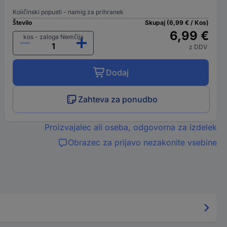
Količinski popusti - namig za prihranek
Število
Skupaj (6,99 € / Kos)
6,99 €
kos - zaloga Nemčija
z DDV
Dodaj
Zahteva za ponudbo
Proizvajalec ali oseba, odgovorna za izdelek
Obrazec za prijavo nezakonite vsebine