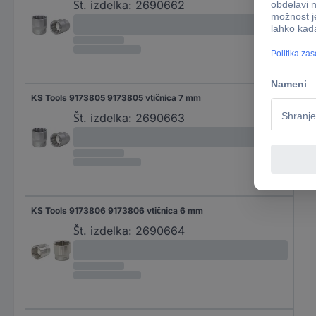
Št. izdelka:
2690662
KS Tools 9173805 9173805 vtičnica 7 mm
Št. izdelka:
2690663
KS Tools 9173806 9173806 vtičnica 6 mm
Št. izdelka:
2690664