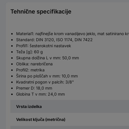
Tehnične specifikacije
Material1: najfinejše krom vanadijevo jeklo, mat satinirano k
Standard: DIN 3120, ISO 1174, DIN 7422
Profil1: šesterokotni nastavek
Teža [g]: 60 g
Skupna dolžina L v mm: 50,0 mm
Oblika: narebričena
Profil2: metrika
Širina po ploščah v mm: 10,0 mm
Kvadratni pogon v palcih: 3/8"
Premer D: 18,0 mm
Globina T v mm: 24,0 mm
Vrsta izdelka
Velikost ključa (metrična)