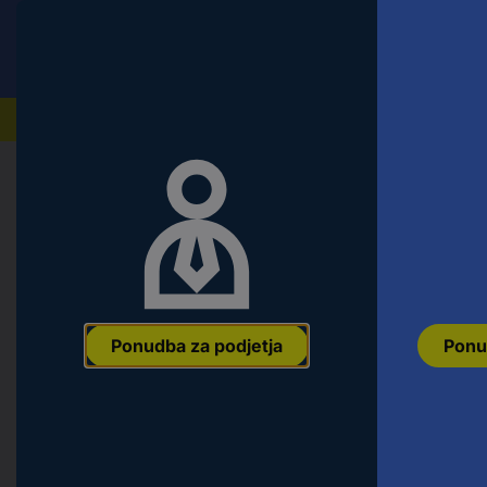
Conrad
Ponudba za fizične stranke
Naši izdelki
Domov
Orodje & Delavnica
Ročno orodje
Natični k
KS Tools 9173857 9173857 vtičnic
Ean:
4042146566947
Koda proizvajalca:
9173857
Št. izdelka:
2690
Ponudba za podjetja
Ponu