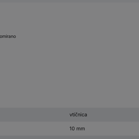
romirano
vtičnica
10 mm