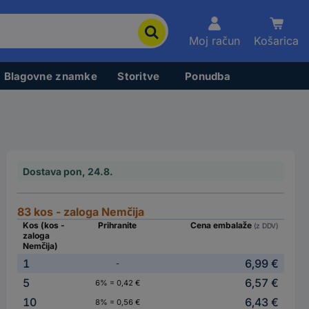
Moj račun
Košarica
Blagovne znamke
Storitve
Ponudba
Dostava pon, 24.8.
83 kos - zaloga Nemčija
Kos (kos -
Prihranite
Cena embalaže
(z DDV)
zaloga
Nemčija)
1
6,99 €
-
5
6,57 €
6% = 0,42 €
10
6,43 €
8% = 0,56 €