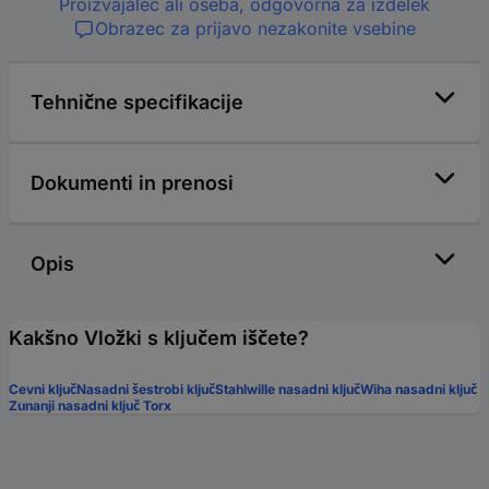
Proizvajalec ali oseba, odgovorna za izdelek
Obrazec za prijavo nezakonite vsebine
Tehnične specifikacije
Dokumenti in prenosi
Opis
Kakšno Vložki s ključem iščete?
Cevni ključ
Nasadni šestrobi ključ
Stahlwille nasadni ključ
Wiha nasadni ključ
Zunanji nasadni ključ Torx