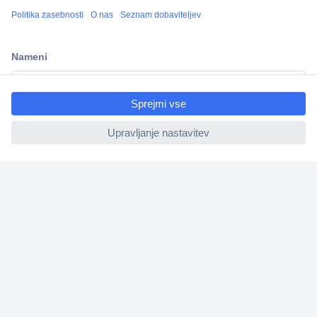
Več kot 800.000 izdelkov
Dostava v 3-eh dneh
100% varnost nakupa
ccp.user.init.failed.titl
Tehnična podpora
e
ccp.user.init.failed
Informacije
O nas
Storitve
Priročne povezave