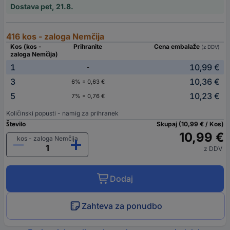
Dostava pet, 21.8.
416 kos - zaloga Nemčija
Kos (kos -
Prihranite
Cena embalaže
(z DDV)
zaloga Nemčija)
1
10,99 €
-
3
10,36 €
6% = 0,63 €
5
10,23 €
7% = 0,76 €
Količinski popusti - namig za prihranek
Število
Skupaj (10,99 € / Kos)
10,99 €
kos - zaloga Nemčija
z DDV
Dodaj
Zahteva za ponudbo