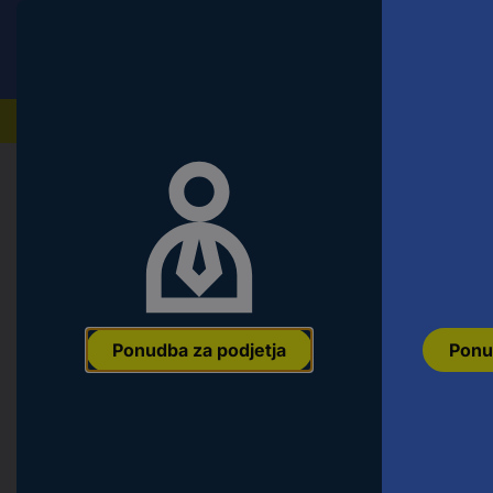
Conrad
Ponudba za fizične stranke
Naši izdelki
Domov
Orodje & Delavnica
Ročno orodje
Natični k
KS Tools 9173990 9173990 vtičnica
Ean:
4042146357477
Koda proizvajalca:
9173990
Št. izdelka:
2690
Ponudba za podjetja
Ponu