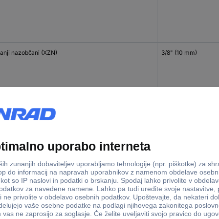
ranji nazobčani (XZN)
3/8" (10 mm)
E
3/8" (10 mm)
E
kvadrat