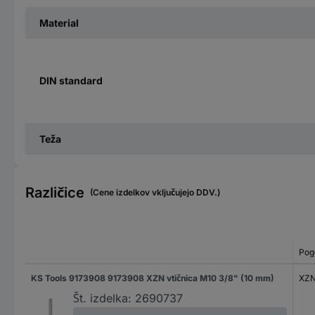
Material
DIN standard
Teža
Različice
(Cene izdelkov vključujejo DDV.)
Pog
KS Tools 9173908 9173908 XZN vtičnica M10 3/8" (10 mm)
XZ
Št. izdelka:
2690737