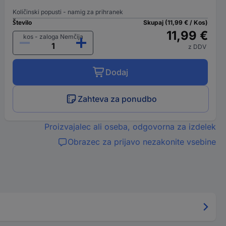
Količinski popusti - namig za prihranek
Število
Skupaj (11,99 € / Kos)
11,99 €
kos - zaloga Nemčija
z DDV
Dodaj
Zahteva za ponudbo
Proizvajalec ali oseba, odgovorna za izdelek
Obrazec za prijavo nezakonite vsebine