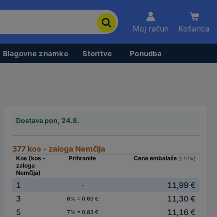
Moj račun
Košarica
Blagovne znamke
Storitve
Ponudba
Dostava pon, 24.8.
377 kos - zaloga Nemčija
Kos (kos -
Prihranite
Cena embalaže
(z DDV)
zaloga
Nemčija)
1
11,99 €
-
3
11,30 €
6% = 0,69 €
5
11,16 €
7% = 0,83 €