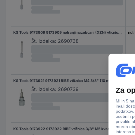
KS Tools 9173909 9173909 notranji nazobčani (XZN) vtičnica M12 3/8" (10 mm)
not
Št. izdelka:
2690738
KS Tools 9173921 9173921 RIBE vtičnica M4 3/8" (10 mm)
RIB
Št. izdelka:
2690739
KS Tools 9173922 9173922 RIBE vtičnica 3/8" M5 kvadrat
RIB