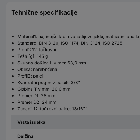
Tehnične specifikacije
Material1: najfinejše krom vanadijevo jeklo, mat satinirano k
Standard: DIN 3120, ISO 1174, DIN 3124, ISO 2725
Profil1: 12-točkovni
Teža [g]: 145 g
Skupna dolžina L v mm: 63,0 mm
Oblika: narebričena
Profil2: palci
Kvadratni pogon v palcih: 3/8"
Globina T v mm: 20,0 mm
Premer D1: 28 mm
Premer D2: 24 mm
Zunanji 12-točkovni palec: 13/16""
Vrsta izdelka
Dolžina