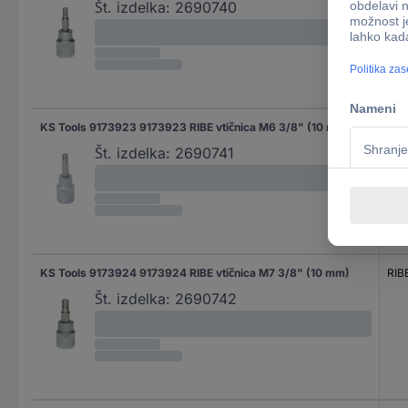
Št. izdelka:
2690740
KS Tools 9173923 9173923 RIBE vtičnica M6 3/8" (10 mm)
RIB
Št. izdelka:
2690741
KS Tools 9173924 9173924 RIBE vtičnica M7 3/8" (10 mm)
RIB
Št. izdelka:
2690742