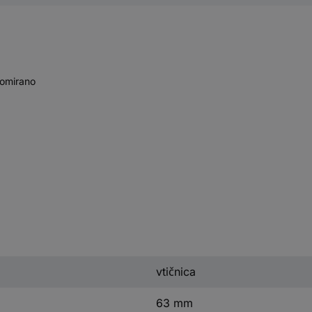
romirano
vtičnica
63 mm