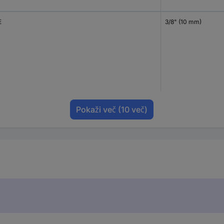
E
3/8" (10 mm)
Pokaži več
(10 več)