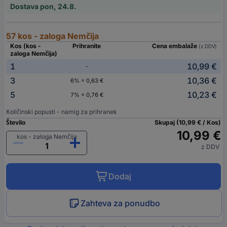
Dostava pon, 24.8.
57 kos - zaloga Nemčija
Kos (kos -
Prihranite
Cena embalaže
(z DDV)
zaloga Nemčija)
1
10,99 €
-
3
10,36 €
6% = 0,63 €
5
10,23 €
7% = 0,76 €
Količinski popusti - namig za prihranek
Število
Skupaj (10,99 € / Kos)
10,99 €
kos - zaloga Nemčija
z DDV
Dodaj
Zahteva za ponudbo