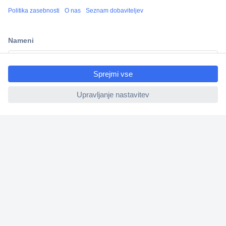
Več kot 800.000 izdelkov
Dostava v 3-eh dneh
100% varnost nakupa
ccp.user.init.failed.titl
Tehnična podpora
e
ccp.user.init.failed
Informacije
O nas
Storitve
Priročne povezave