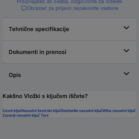
Proizvajalec ali oseba, odgovorna za izdelek
Obrazec za prijavo nezakonite vsebine
Tehnične specifikacije
Dokumenti in prenosi
Opis
Kakšno Vložki s ključem iščete?
Cevni ključ
Nasadni šestrobi ključ
Stahlwille nasadni ključ
Wiha nasadni ključ
Zunanji nasadni ključ Torx