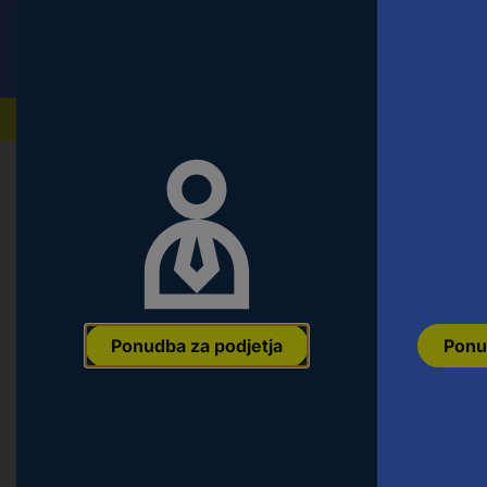
Conrad
Ponudba za fizične stranke
Naši izdelki
Domov
Orodje & Delavnica
Ročno orodje
Natični k
KS Tools 9181244 9181244 vtičnica
Ean:
4042146073865
Koda proizvajalca:
9181244
Št. izdelka:
2690
Ponudba za podjetja
Ponu