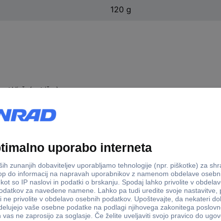
120 g
kost ključa (metrična)
mm
mm