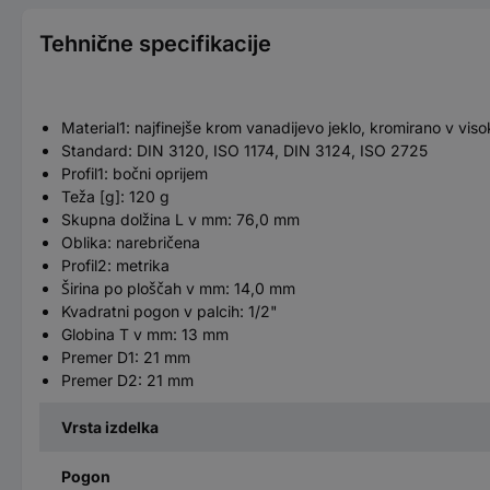
Tehnične specifikacije
Material1: najfinejše krom vanadijevo jeklo, kromirano v viso
Standard: DIN 3120, ISO 1174, DIN 3124, ISO 2725
Profil1: bočni oprijem
Teža [g]: 120 g
Skupna dolžina L v mm: 76,0 mm
Oblika: narebričena
Profil2: metrika
Širina po ploščah v mm: 14,0 mm
Kvadratni pogon v palcih: 1/2"
Globina T v mm: 13 mm
Premer D1: 21 mm
Premer D2: 21 mm
Vrsta izdelka
Pogon