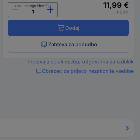
11,99 €
kos - zaloga Nemčija
z DDV
Dodaj
Zahteva za ponudbo
Proizvajalec ali oseba, odgovorna za izdelek
Obrazec za prijavo nezakonite vsebine