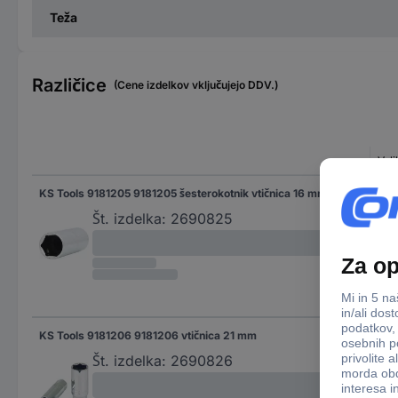
Teža
Različice
(Cene izdelkov vključujejo DDV.)
Veli
KS Tools 9181205 9181205 šesterokotnik vtičnica 16 mm 16 mm 1/2" (12.5 mm)
16 
Št. izdelka:
2690825
KS Tools 9181206 9181206 vtičnica 21 mm
21 
Št. izdelka:
2690826