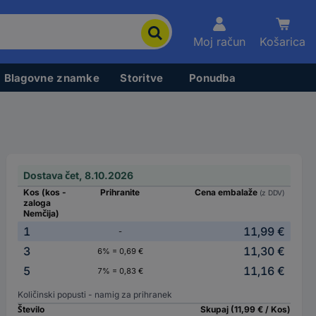
Moj račun
Košarica
Blagovne znamke
Storitve
Ponudba
Dostava čet, 8.10.2026
Kos (kos -
Prihranite
Cena embalaže
(z DDV)
zaloga
Nemčija)
1
11,99 €
-
3
11,30 €
6% = 0,69 €
5
11,16 €
7% = 0,83 €
Količinski popusti - namig za prihranek
Število
Skupaj (11,99 € / Kos)