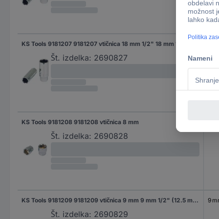
KS Tools 9181207 9181207 vtičnica 18 mm 1/2" 18 mm 1/2" (12.5 mm)
18 
Št. izdelka:
2690827
KS Tools 9181208 9181208 vtičnica 8 mm
8 
Št. izdelka:
2690828
KS Tools 9181209 9181209 vtičnica 9 mm 9 mm 1/2" (12.5 mm)
9 
Št. izdelka:
2690829