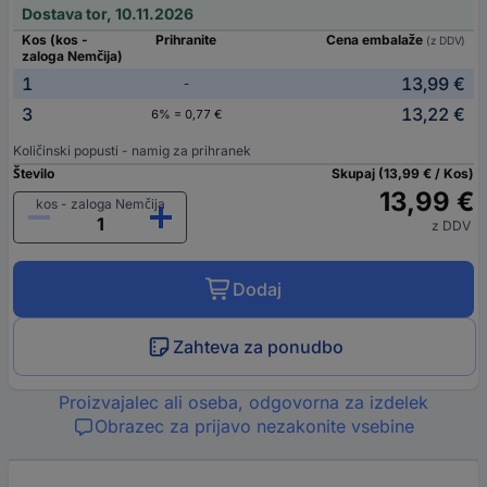
Dostava tor, 10.11.2026
Kos (kos -
Prihranite
Cena embalaže
(z DDV)
zaloga Nemčija)
1
13,99 €
-
3
13,22 €
6% = 0,77 €
Količinski popusti - namig za prihranek
Število
Skupaj (13,99 € / Kos)
13,99 €
kos - zaloga Nemčija
z DDV
Dodaj
Zahteva za ponudbo
Proizvajalec ali oseba, odgovorna za izdelek
Obrazec za prijavo nezakonite vsebine