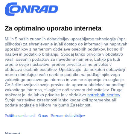
Več kot 800.000 izdelkov
Dostava v 3-eh dneh