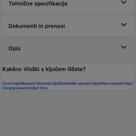
Tehnične specifikacije
Dokumenti in prenosi
Opis
Kakšno Vložki s ključem iščete?
Cevni ključ
Nasadni šestrobi ključ
Stahlwille nasadni ključ
Wiha nasadni ključ
Zunanji nasadni ključ Torx