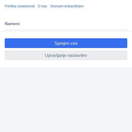
Več kot 800.000 izdelkov
Dostava v 3-eh dneh
100% varnost nakupa
ccp.user.init.failed.titl
Tehnična podpora
e
ccp.user.init.failed
Informacije
O nas
Storitve
Priročne povezave