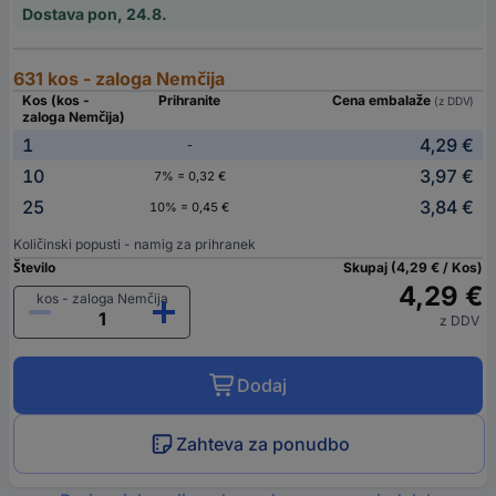
Dostava pon, 24.8.
631 kos - zaloga Nemčija
Kos (kos -
Prihranite
Cena embalaže
(z DDV)
zaloga Nemčija)
1
4,29 €
-
10
3,97 €
7% = 0,32 €
25
3,84 €
10% = 0,45 €
Količinski popusti - namig za prihranek
Število
Skupaj (4,29 € / Kos)
4,29 €
kos - zaloga Nemčija
z DDV
Dodaj
Zahteva za ponudbo