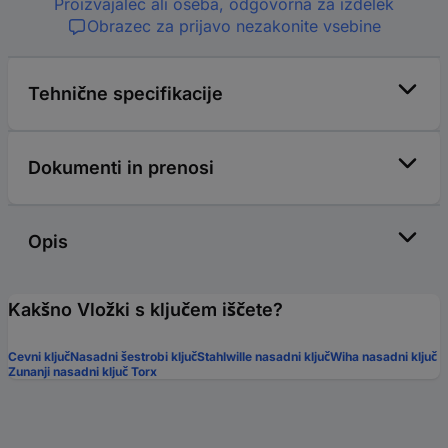
Proizvajalec ali oseba, odgovorna za izdelek
Obrazec za prijavo nezakonite vsebine
Tehnične specifikacije
Dokumenti in prenosi
Opis
Kakšno Vložki s ključem iščete?
Cevni ključ
Nasadni šestrobi ključ
Stahlwille nasadni ključ
Wiha nasadni ključ
Zunanji nasadni ključ Torx