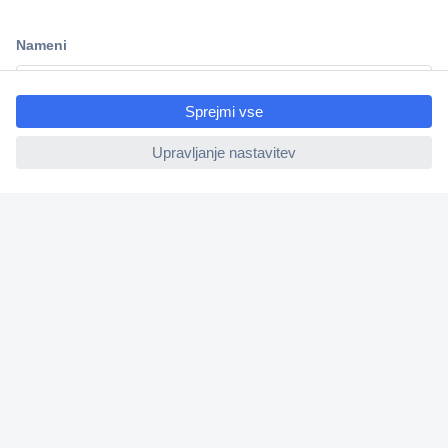
Dostava v 3-eh dneh
100% varnost nakupa
ccp.user.init.failed.titl
Tehnična podpora
e
ccp.user.init.failed
Informacije
O nas
Storitve
Priročne povezave
Prijava na e-novice