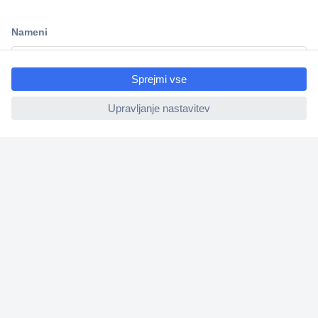
Dostava v 3-eh dneh
100% varnost nakupa
ccp.user.init.failed.titl
Tehnična podpora
e
ccp.user.init.failed
Informacije
O nas
Storitve
Priročne povezave
Prijava na e-novice