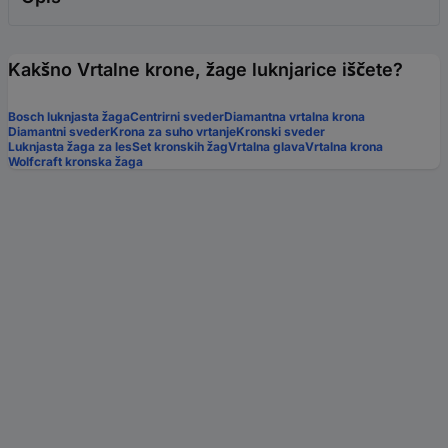
Kakšno Vrtalne krone, žage luknjarice iščete?
Bosch luknjasta žaga
Centrirni sveder
Diamantna vrtalna krona
Diamantni sveder
Krona za suho vrtanje
Kronski sveder
Luknjasta žaga za les
Set kronskih žag
Vrtalna glava
Vrtalna krona
Wolfcraft kronska žaga