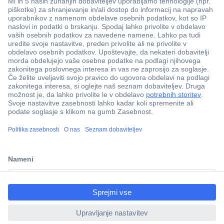
Več kot 800.000 izdelkov
Dostava v 3-eh dneh
100% varnost nakupa
Tehnična podpora
ccp.user.init.failed.titl
e
Informacije
ccp.user.init.failed