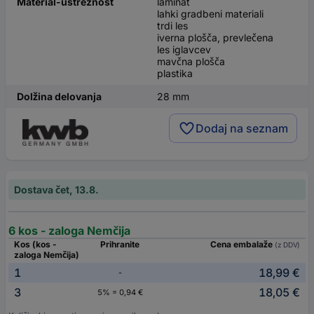
Material-ustreznost
laminat
lahki gradbeni materiali
trdi les
iverna plošča, prevlečena
les iglavcev
mavčna plošča
plastika
Dolžina delovanja
28 mm
Dodaj na seznam
Dostava čet, 13.8.
6 kos - zaloga Nemčija
Kos (kos -
Prihranite
Cena embalaže
(z DDV)
zaloga Nemčija)
1
18,99 €
-
3
18,05 €
5% = 0,94 €