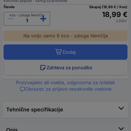
Količinski popusti - namig za prihranek
Število
Skupaj (18,99 € / Kos)
18,99 €
kos - zaloga Nemčija
z DDV
Na voljo samo 6 kos - zaloga Nemčija
Dodaj
Zahteva za ponudbo
Proizvajalec ali oseba, odgovorna za izdelek
Obrazec za prijavo nezakonite vsebine
Tehnične specifikacije
Opis