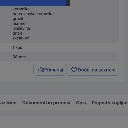
polagati
keramika
porcelanska keramika
granit
marmor
lončevina
gnajs
skrilavec
1 kos
38 mm
Primerjaj
Dodaj na seznam
azličice
Dokumenti in prenosi
Opis
Pogosto kupljen