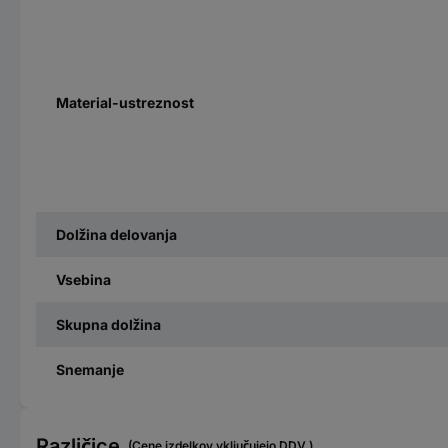
Material-ustreznost
Dolžina delovanja
Vsebina
Skupna dolžina
Snemanje
Različice
(Cene izdelkov vključujejo DDV.)