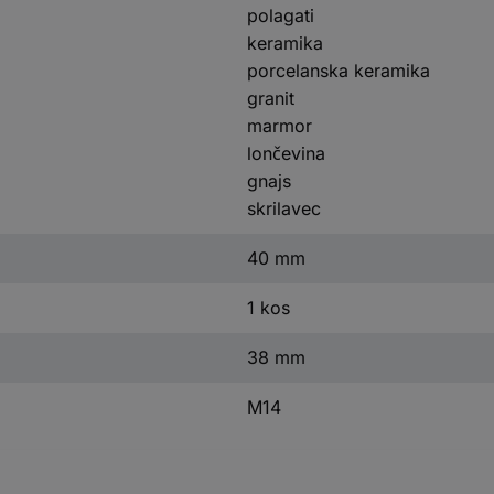
polagati
keramika
porcelanska keramika
granit
marmor
lončevina
gnajs
skrilavec
40 mm
1 kos
38 mm
M14