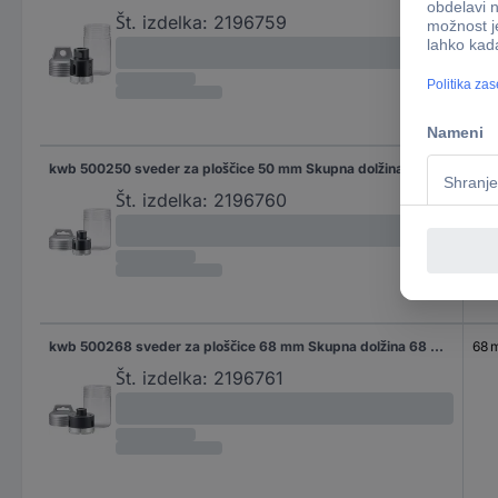
Št. izdelka:
2196759
kwb 500250 sveder za ploščice 50 mm Skupna dolžina 50 mm M14 1 kos
50
Št. izdelka:
2196760
kwb 500268 sveder za ploščice 68 mm Skupna dolžina 68 mm M14 1 kos
68 
Št. izdelka:
2196761