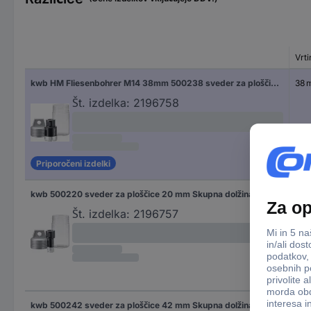
Vrt
kwb HM Fliesenbohrer M14 38mm 500238 sveder za ploščice 38 mm Skupna dolžina 38 mm M14 1 kos
38 
Št. izdelka:
2196758
Priporočeni izdelki
kwb 500220 sveder za ploščice 20 mm Skupna dolžina 20 mm M14 1 kos
20
Št. izdelka:
2196757
kwb 500242 sveder za ploščice 42 mm Skupna dolžina 42 mm M14 1 kos
42