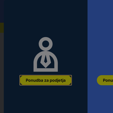
Conrad
Ponudba za fizične stranke
Naši izdelki
Domov
Orodje & Delavnica
Oprema za električno o
kwb HM Fliesenbohrer M14 38mm 5
Skupna dolžina 38 mm M14 1 kos
Ean:
4009315002385
Koda proizvajalca:
500238
Št. izdelka:
21967
Ponudba za podjetja
Ponu
Različice
Vrsta izdelka
Vrtina-Ø