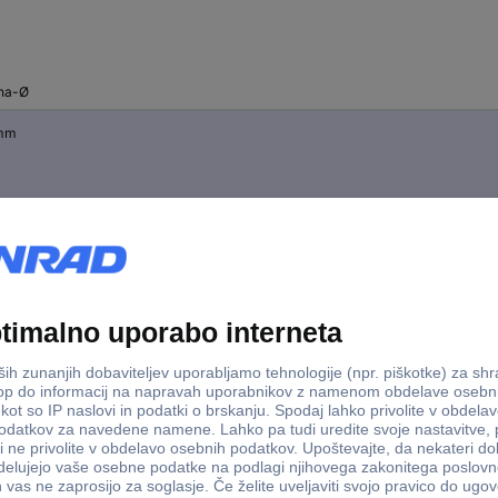
ina-Ø
mm
 mm
 mm