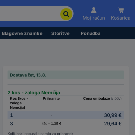
Moj račun
Košarica
Blagovne znamke
Storitve
Ponudba
Dostava čet, 13.8.
2 kos - zaloga Nemčija
Kos (kos -
Prihranite
Cena embalaže
(z DDV)
zaloga
Nemčija)
1
30,99 €
-
3
29,64 €
4% = 1,35 €
Količinski popusti - namig za prihranek