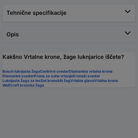
Tehnične specifikacije
Opis
Kakšno Vrtalne krone, žage luknjarice iščete?
Bosch luknjasta žaga
Centrirni sveder
Diamantna vrtalna krona
Diamantni sveder
Krona za suho vrtanje
Kronski sveder
Luknjasta žaga za les
Set kronskih žag
Vrtalna glava
Vrtalna krona
Wolfcraft kronska žaga