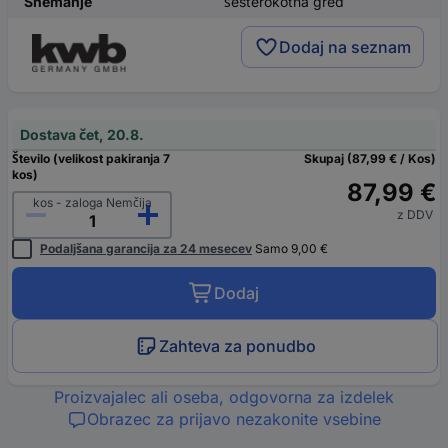
Snemanje
šesterokotna gred
Dodaj na seznam
Dostava čet, 20.8.
Število (velikost pakiranja 7
Skupaj (87,99 € / Kos)
kos)
87,99 €
kos - zaloga Nemčija
z DDV
Podaljšana garancija za 24 mesecev
Samo 9,00 €
Dodaj
Zahteva za ponudbo
Proizvajalec ali oseba, odgovorna za izdelek
Obrazec za prijavo nezakonite vsebine