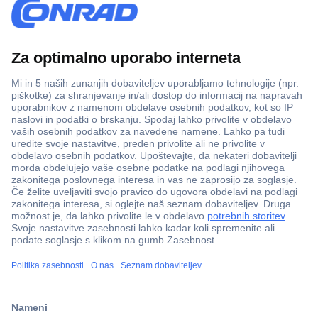
Več kot 800.000 izdelkov
Dostava v 3-eh dneh