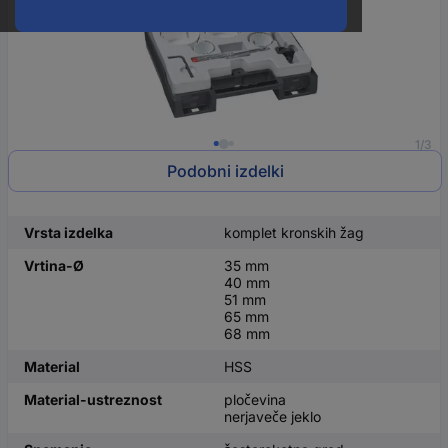
1/3
Podobni izdelki
Vrsta izdelka
komplet kronskih žag
Vrtina-Ø
35 mm
40 mm
51 mm
65 mm
68 mm
Material
HSS
Material-ustreznost
pločevina
nerjaveče jeklo