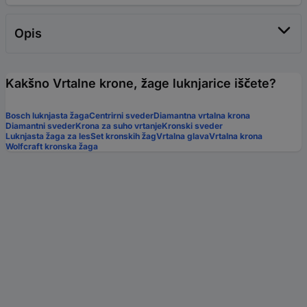
Opis
Kakšno Vrtalne krone, žage luknjarice iščete?
Bosch luknjasta žaga
Centrirni sveder
Diamantna vrtalna krona
Diamantni sveder
Krona za suho vrtanje
Kronski sveder
Luknjasta žaga za les
Set kronskih žag
Vrtalna glava
Vrtalna krona
Wolfcraft kronska žaga