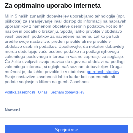
Več kot 800.000 izdelkov
Dostava v 3-eh dneh
100% varnost nakupa
Tehnična podpora
ccp.user.init.failed.titl
e
Informacije