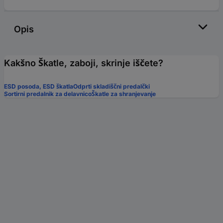
Opis
Kakšno Škatle, zaboji, skrinje iščete?
ESD posoda, ESD škatla
Odprti skladiščni predalčki
Sortirni predalnik za delavnico
Škatle za shranjevanje