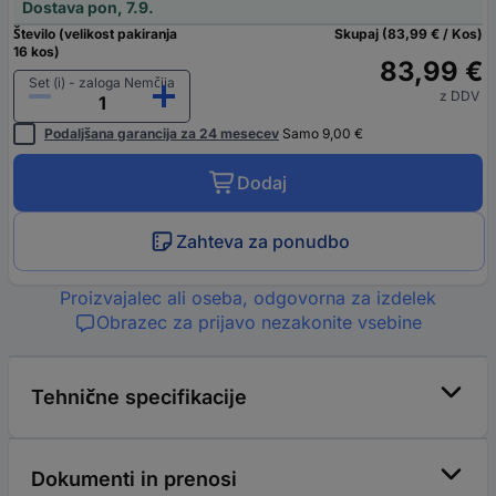
Dostava pon, 7.9.
Število (velikost pakiranja
Skupaj (83,99 € / Kos)
16 kos)
83,99 €
Set (i) - zaloga Nemčija
z DDV
Podaljšana garancija za 24 mesecev
Samo 9,00 €
Dodaj
Zahteva za ponudbo
Proizvajalec ali oseba, odgovorna za izdelek
Obrazec za prijavo nezakonite vsebine
Tehnične specifikacije
Dokumenti in prenosi