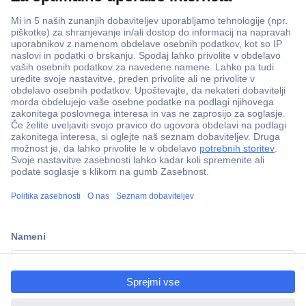
Več kot 800.000 izdelkov
Dostava v 3-eh dneh
ccp.user.init.failed.titl
100% varnost nakupa
e
Tehnična podpora
ccp.user.init.failed