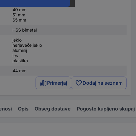
32 mm
40 mm
51 mm
65 mm
HSS bimetal
jeklo
nerjaveče jeklo
aluminij
les
plastika
44 mm
Primerjaj
Dodaj na seznam
enosi
Opis
Obseg dostave
Pogosto kupljeno skupaj