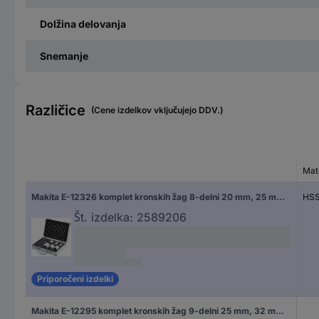
Dolžina delovanja
Snemanje
Različice
(Cene izdelkov vključujejo DDV.)
Mat
Makita E-12326 komplet kronskih žag 8-delni 20 mm, 25 mm, 32 mm, 40 mm, 51 mm, 65 mm 1 set
HSS
Št. izdelka:
2589206
Priporočeni izdelki
Makita E-12295 komplet kronskih žag 9-delni 25 mm, 32 mm, 40 mm, 51 mm, 65 mm, 68 mm, 76 mm 1 set