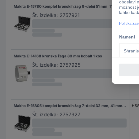
Makita E-15780 komplet kronskih žag 9-delni 51 mm, 73 mm, 76 mm, 83 mm, 114 mm, 133 mm 1 set
HSS
Št. izdelka:
2757921
Makita E-14168 kronska žaga 89 mm kobalt 1 kos
HSS
Št. izdelka:
2757925
Makita E-15805 komplet kronskih žag 7-delni 32 mm, 41 mm, 51 mm, 73 mm, 83 mm 1 set
HSS
Št. izdelka:
2757927