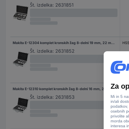
Št. izdelka:
2631851
Makita E-12304 komplet kronskih žag 8-delni 19 mm, 22 mm, 29 mm, 38 mm, 44 mm, 57 mm poliran 1 set
HSS
Št. izdelka:
2631852
Makita E-12310 komplet kronskih žag 8-delni 16 mm, 20 mm, 25 mm, 32 mm, 40 mm, 51 mm 1 set
HSS
Št. izdelka:
2631853