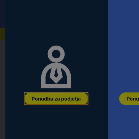
Conrad
Ponudba za fizične stranke
Naši izdelki
Domov
Orodje & Delavnica
Oprema za električno o
Makita E-12326 komplet kronskih 
40 mm, 51 mm, 65 mm 1 set
Ean:
0088381585682
Koda proizvajalca:
E-12326
Št. izdelka:
2589
Ponudba za podjetja
Ponu
Različice
Vrsta izdelka
Vrtina-Ø