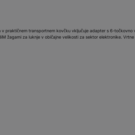
praktičnem transportnem kovčku vključuje adapter s 6-točkovno vti
 žagami za luknje v običajne velikosti za sektor elektronike. Vrtn