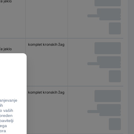
e jeklo
komplet kronskih žag
e jeklo
komplet kronskih žag
e jeklo