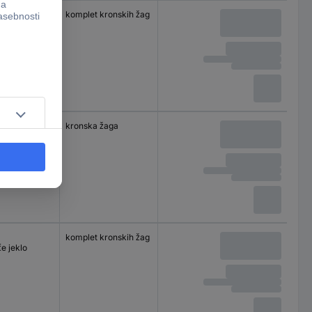
komplet kronskih žag
e jeklo
kronska žaga
e jeklo
komplet kronskih žag
e jeklo