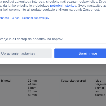
 bimetal
51 mm
šesterokotna gred
jeklo
73 mm
nerjaveč
76 mm
aluminij
83 mm
les
114 mm
plastika
133 mm
 bimetal
89 mm
jeklo
nerjaveč
aluminij
les
plastika
 bimetal
32 mm
šesterokotna gred
jeklo
41 mm
nerjaveč
51 mm
aluminij
73 mm
les
83 mm
plastika