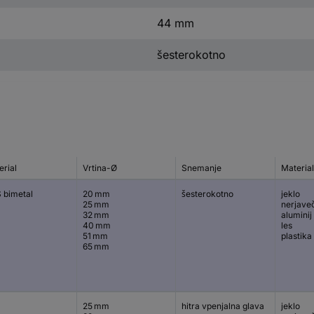
44 mm
šesterokotno
erial
Vrtina-Ø
Snemanje
Materia
 bimetal
20 mm
šesterokotno
jeklo
25 mm
nerjaveč
32 mm
aluminij
40 mm
les
51 mm
plastika
65 mm
25 mm
hitra vpenjalna glava
jeklo