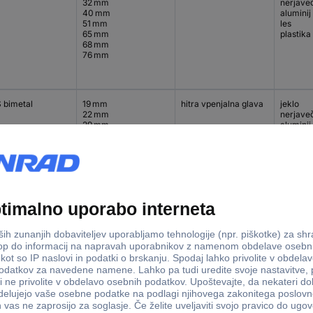
32 mm
nerjaveč
40 mm
aluminij
51 mm
les
65 mm
plastika
68 mm
76 mm
 bimetal
19 mm
hitra vpenjalna glava
jeklo
22 mm
nerjaveč
29 mm
aluminij
38 mm
les
44 mm
plastika
57 mm
 bimetal
16 mm
hitra vpenjalna glava
jeklo
20 mm
nerjaveč
25 mm
aluminij
32 mm
les
40 mm
plastika
51 mm