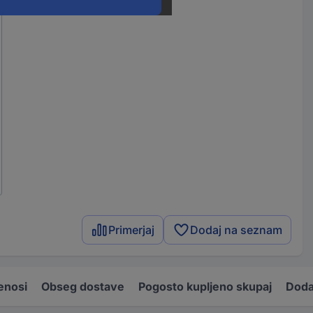
Primerjaj
Dodaj na seznam
enosi
Obseg dostave
Pogosto kupljeno skupaj
Doda