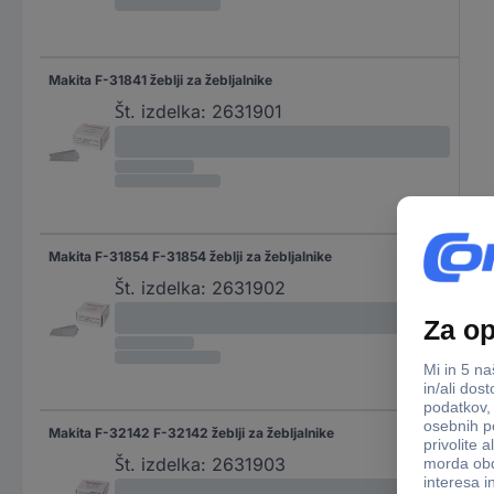
Makita F-31841 žeblji za žebljalnike
Št. izdelka:
2631901
Makita F-31854 F-31854 žeblji za žebljalnike
Št. izdelka:
2631902
Makita F-32142 F-32142 žeblji za žebljalnike
Št. izdelka:
2631903