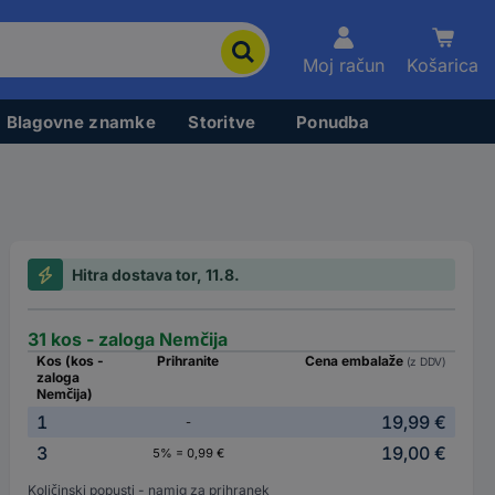
Moj račun
Košarica
Blagovne znamke
Storitve
Ponudba
Hitra dostava tor, 11.8.
31 kos - zaloga Nemčija
Kos (kos -
Prihranite
Cena embalaže
(z DDV)
zaloga
Nemčija)
1
19,99 €
-
3
19,00 €
5% = 0,99 €
Količinski popusti - namig za prihranek