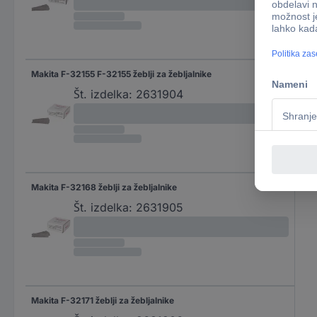
Makita F-32155 F-32155 žeblji za žebljalnike
Št. izdelka:
2631904
Makita F-32168 žeblji za žebljalnike
Št. izdelka:
2631905
Makita F-32171 žeblji za žebljalnike