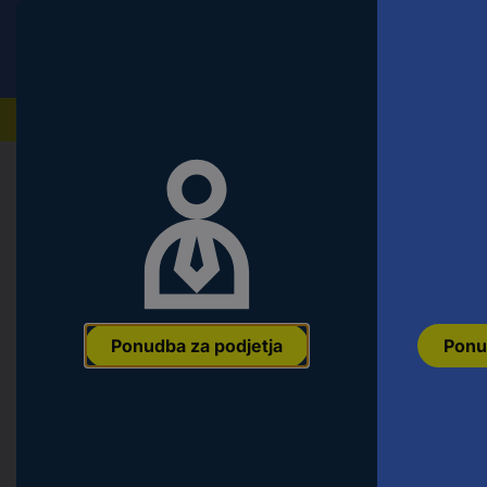
Conrad
Ponudba za fizične stranke
Naši izdelki
Domov
Orodje & Delavnica
Ročno orodje
Udarna 
Makita F-31838 žeblji za žebljalnike
Ean:
0088381292399
Koda proizvajalca:
F-31838
Št. izdelka:
2631
Ponudba za podjetja
Ponu