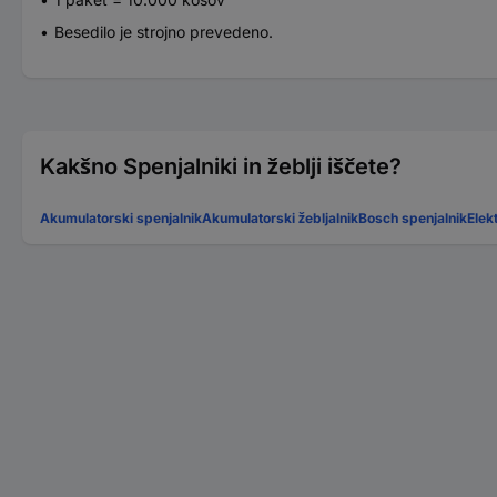
Besedilo je strojno prevedeno.
Kakšno Spenjalniki in žeblji iščete?
Akumulatorski spenjalnik
Akumulatorski žebljalnik
Bosch spenjalnik
Elek