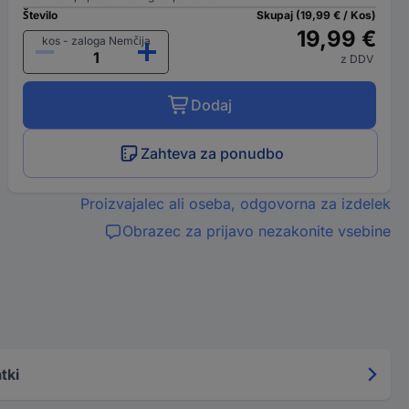
Število
Skupaj (19,99 € / Kos)
19,99 €
kos - zaloga Nemčija
z DDV
Dodaj
Zahteva za ponudbo
Proizvajalec ali oseba, odgovorna za izdelek
Obrazec za prijavo nezakonite vsebine
tki