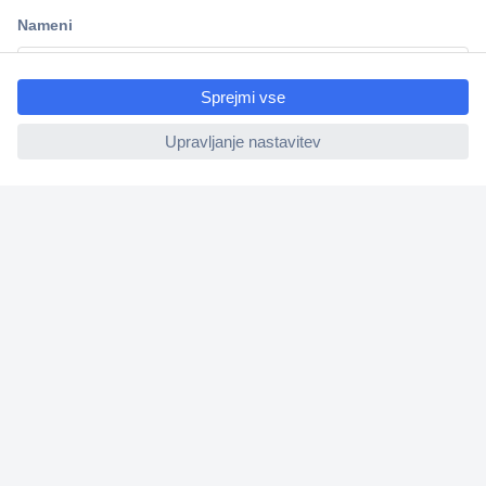
Dostava v 3-eh dneh
100% varnost nakupa
ccp.user.init.failed.titl
Tehnična podpora
e
ccp.user.init.failed
Informacije
O nas
Storitve
Priročne povezave
Prijava na e-novice