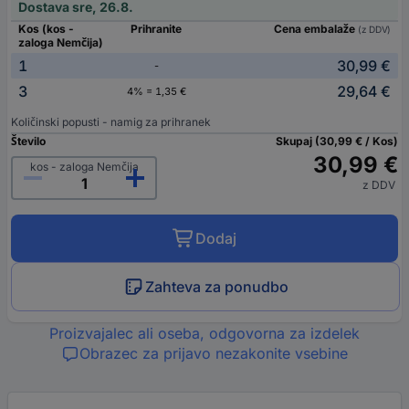
Dostava sre, 26.8.
Kos (kos -
Prihranite
Cena embalaže
(z DDV)
zaloga Nemčija)
1
30,99 €
-
3
29,64 €
4% = 1,35 €
Količinski popusti - namig za prihranek
Število
Skupaj (30,99 € / Kos)
30,99 €
kos - zaloga Nemčija
z DDV
Dodaj
Zahteva za ponudbo
Proizvajalec ali oseba, odgovorna za izdelek
Obrazec za prijavo nezakonite vsebine