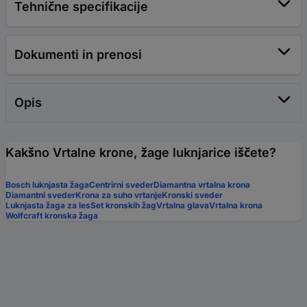
Tehnične specifikacije
Dokumenti in prenosi
Opis
Kakšno Vrtalne krone, žage luknjarice iščete?
Bosch luknjasta žaga
Centrirni sveder
Diamantna vrtalna krona
Diamantni sveder
Krona za suho vrtanje
Kronski sveder
Luknjasta žaga za les
Set kronskih žag
Vrtalna glava
Vrtalna krona
Wolfcraft kronska žaga