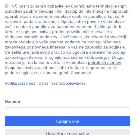
Več kot 800.000 izdelkov
Dostava v 3-eh dneh
ccp.user.init.failed.titl
100% varnost nakupa
e
Tehnična podpora
ccp.user.init.failed