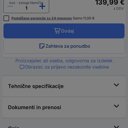
139,99 €
kos - zaloga Nemčija
z DDV
Podaljšana garancija za 24 mesecev
Samo 11,00 €
Dodaj
Zahteva za ponudbo
Proizvajalec ali oseba, odgovorna za izdelek
Obrazec za prijavo nezakonite vsebine
Tehnične specifikacije
Dokumenti in prenosi