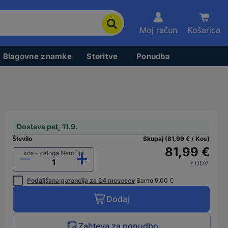
Moj račun
Košarica
Blagovne znamke
Storitve
Ponudba
Dostava pet, 11.9.
Število
Skupaj (81,99 € / Kos)
81,99 €
kos - zaloga Nemčija
z DDV
Podaljšana garancija za 24 mesecev
Samo 9,00 €
Dodaj
Zahteva za ponudbo