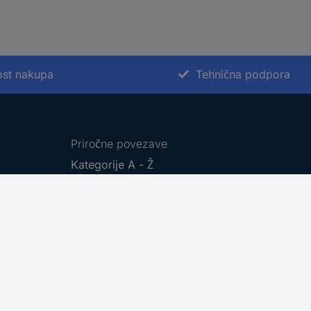
st nakupa
Tehnična podpora
Priročne povezave
Kategorije A - Ž
Blagovne znamke A - Ž
Dokumentacijski center
Vračilo izdelkov
Informacije in pomoč
Pošta Slovenija - sledenje pošiljki