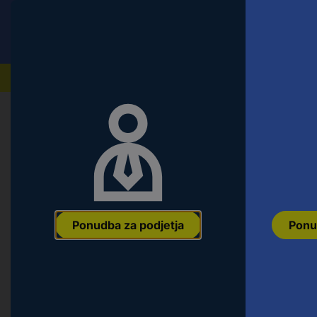
Conrad
Ponudba za fizične stranke
Naši izdelki
Domov
Orodje & Delavnica
Oprema za delavnice
Manuflex ZB8002 Plošče za mizico
stranske plošče, 1 x zadnjo ploščo
Ean:
4045916170665
Koda proizvajalca:
ZB8002
Št. izdelka:
16612
Ponudba za podjetja
Ponu