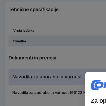
Tehnične specifikacije
Vrsta izdelka
Izvedba
Dokumenti in prenosi
Navodila za uporabo in varnost
Navodila za uporabo in varnost 166123 Manuflex ZB