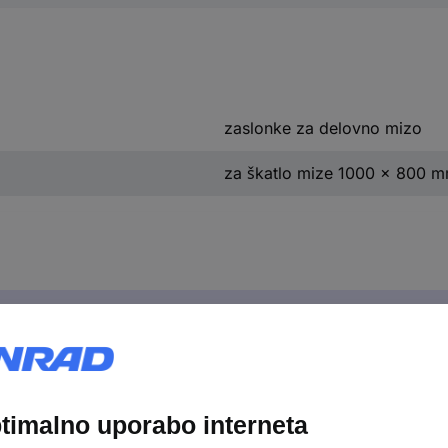
zaslonke za delovno mizo
za škatlo mize 1000 x 800 
8002 Plošče za mizico 1000x800x750 Vsebujejo: 2 x strans