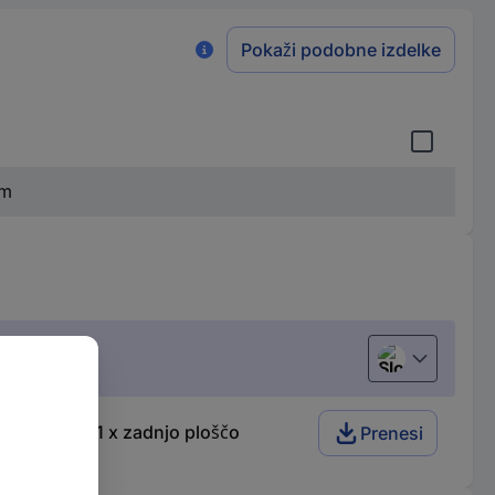
Pokaži podobne izdelke
mm
Slovenščina
ke plošče, 1 x zadnjo ploščo
Prenesi