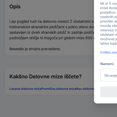
Opis
Lep pogled tudi na delovno mesto! Z dodatnimi zasloni je funkci
tristranskimi stranskimi ploščami s polno steno dosežete opti
sestavljen iz dveh stranskih plošč in zadnje plošče, ki sta izd
podnožjem ohišja ni mogoča pri globini mize 600 mm.
Besedilo je strojno prevedeno.
Kakšno Delovne mize iščete?
Lesena delovna miza
Premična delovna miza
Rau delovna miza
Zložljiva