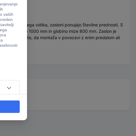
 le z vizualnega vidika, zasloni ponujajo številne prednosti. S
je s širino mize 1000 mm in globino mize 800 mm. Zaslon je
vleko. Upoštevajte, da montaža v povezavi z enim predalom ali