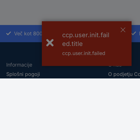
Več kot 800.000 izdelkov
ccp.user.init.fail
ed.title
ccp.user.init.failed
Informacije
O nas
Splošni pogoji
O podjetju C
Način plačila
Conrad - You
Naročanje izdelkov
Eprocuremen
Garancija in popravila
Naše blagov
Podaljšana garancija
Conrad affilia
Dostava in osebni prevzem
Prodajalne s 
Poslovnik za poslovanje s podjetji
Informacije o