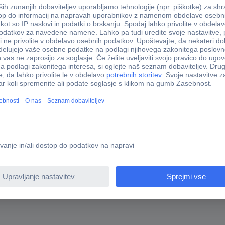
onalna delovna postaja lahko tudi privlačna za oči in je zabavna. A ne
malno zasebnost. Zasloni se uporabljajo na vseh ALU škatlah za seden
elani iz 8 mm debele iverne plošče in ima svetlo sivo melaminsko pre
 delovna miza