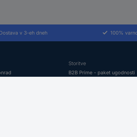
Dostava v 3-eh dneh
100% varno
Storitve
onrad
B2B Prime - paket ugodnosti
r sourcing platform
Kalibracijski servis
t
PCB Servis
ne znamke
Kabli - metersko blago
te
Nabavna služba
Conradovimi izdelki
Zahtevajte ponudbo (RFQ)
 dostopnosti