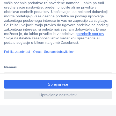
Več kot 800.000 izdelkov
Dostava v 3-eh dneh
100% varnost nakupa
Tehnična podpora
ccp.user.init.failed.titl
e
Informacije
ccp.user.init.failed
O nas