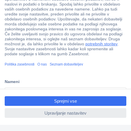
Več kot 800.000 izdelkov
Dostava v 3-eh dneh
100% varnost nakupa
Tehnična podpora
ccp.user.init.failed.titl
e
Informacije
ccp.user.init.failed
O nas