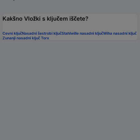
Kakšno Vložki s ključem iščete?
Cevni ključ
Nasadni šestrobi ključ
Stahlwille nasadni ključ
Wiha nasadni ključ
Zunanji nasadni ključ Torx