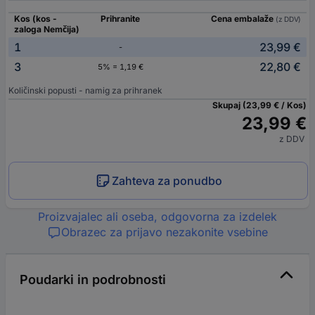
Kos (kos -
Prihranite
Cena embalaže
(z DDV)
zaloga Nemčija)
1
23,99 €
-
3
22,80 €
5% = 1,19 €
Količinski popusti - namig za prihranek
Skupaj (23,99 € / Kos)
23,99 €
z DDV
Zahteva za ponudbo
Proizvajalec ali oseba, odgovorna za izdelek
Obrazec za prijavo nezakonite vsebine
Poudarki in podrobnosti