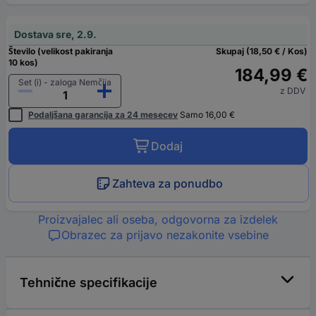
Dostava sre, 2.9.
Število (velikost pakiranja
Skupaj (18,50 € / Kos)
10 kos)
184,99 €
Set (i) - zaloga Nemčija
z DDV
Podaljšana garancija za 24 mesecev
Samo 16,00 €
Dodaj
Zahteva za ponudbo
Proizvajalec ali oseba, odgovorna za izdelek
Obrazec za prijavo nezakonite vsebine
Tehnične specifikacije