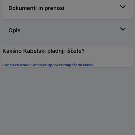
Dokumenti in prenosi
Opis
Kakšno Kabelski pladnji iščete?
Kabelska lestev
Kabelske sponke
Protipožarni kanali