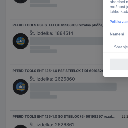
PFERD TOOLS PSF STEELOX 65508109 rezalna plošča, ravna 76 mm 25 kos nerjaveče jeklo, jeklo
10 
Št. izdelka:
1884514
PFERD TOOLS EHT 125-1,6 PSF STEELOX (10) 69198296 rezalna plošča, ravna 125 mm 10 kos nerjaveče jeklo, jeklo
22.
Št. izdelka:
2626860
PFERD TOOLS EHT 125-1,0 SG STEELOX (5) 69198297 rezalna plošča, ravna 125 mm 5 kos nerjaveče jeklo, jeklo
22.
Št. izdelka:
2626861