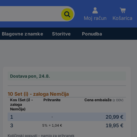
Moj račun
Košarica
Blagovne znamke
Storitve
Ponudba
Dostava pon, 24.8.
10 Set (i) - zaloga Nemčija
Kos (Set (i) -
Prihranite
Cena embalaže
(z DDV)
zaloga
Nemčija)
1
20,99 €
-
3
19,95 €
5% = 1,04 €
Količinski popusti - namig za prihranek