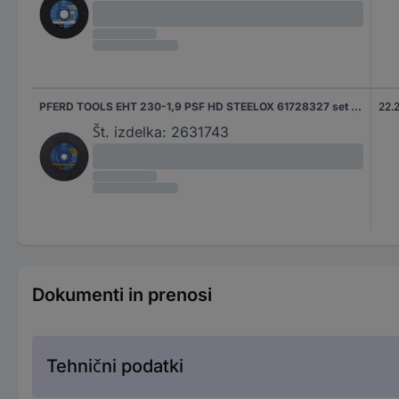
PFERD TOOLS EHT 230-1,9 PSF HD STEELOX 61728327 set rezalnih plošč 230 mm 25 kos nerjaveče jeklo, jeklo
22.
Št. izdelka:
2631743
Dokumenti in prenosi
Tehnični podatki