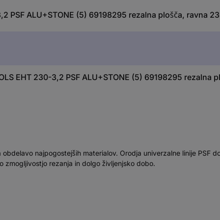
2 PSF ALU+STONE (5) 69198295 rezalna plošča, ravna 23
OLS EHT 230-3,2 PSF ALU+STONE (5) 69198295 rezalna pl
a obdelavo najpogostejših materialov. Orodja univerzalne linije PSF do
 zmogljivostjo rezanja in dolgo življenjsko dobo.