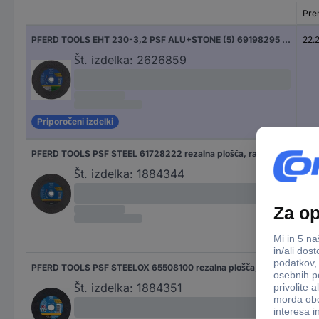
Pre
PFERD TOOLS EHT 230-3,2 PSF ALU+STONE (5) 69198295 rezalna plošča, ravna 230 mm 5 kos barvne kovine
22.
Št. izdelka:
2626859
Priporočeni izdelki
PFERD TOOLS PSF STEEL 61728222 rezalna plošča, ravna 230 mm 25 kos pločevina, profili
22.
Št. izdelka:
1884344
PFERD TOOLS PSF STEELOX 65508100 rezalna plošča, ravna 76 mm 25 kos nerjaveče jeklo, jeklo
10 
Št. izdelka:
1884351