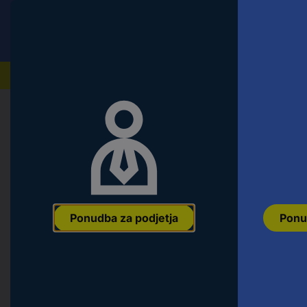
Conrad
Ponudba za fizične stranke
Naši izdelki
Domov
Orodje & Delavnica
Oprema za električno o
PFERD TOOLS EHT 230-3,2 PSF AL
plošča, ravna 230 mm 5 kos barvne
Ean:
4007220417881
Koda proizvajalca:
69198295
Št. izdelka:
262
Ponudba za podjetja
Ponu