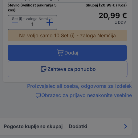
Število (velikost pakiranja 5
Skupaj (20,99 € / Kos)
kos)
20,99 €
Set (i) - zaloga Nemčija
z DDV
Na voljo samo 10 Set (i) - zaloga Nemčija
Dodaj
Zahteva za ponudbo
Proizvajalec ali oseba, odgovorna za izdelek
Obrazec za prijavo nezakonite vsebine
Pogosto kupljeno skupaj
Dodatki