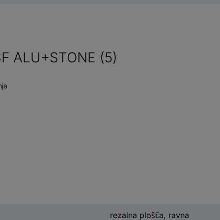
PSF ALU+STONE (5)
nja
rezalna plošča, ravna