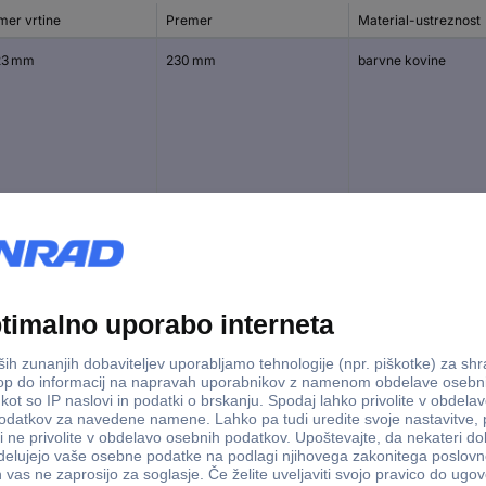
mer vrtine
Premer
Material-ustreznost
23 mm
230 mm
barvne kovine
23 mm
230 mm
pločevina
profili
mm
76 mm
nerjaveče jeklo
jeklo