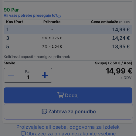
90 Par
Ali vaše potrebe presegajo to?
Kos (Par)
Prihranite
Cena embalaže
(z DDV)
1
14,99 €
-
3
14,24 €
5% = 0,75 €
5
13,95 €
7% = 1,04 €
Količinski popusti - namig za prihranek
Število
Skupaj (7,50 € / Kos)
14,99 €
Par
z DDV
Dodaj
Zahteva za ponudbo
Proizvajalec ali oseba, odgovorna za izdelek
Obrazec za prijavo nezakonite vsebine