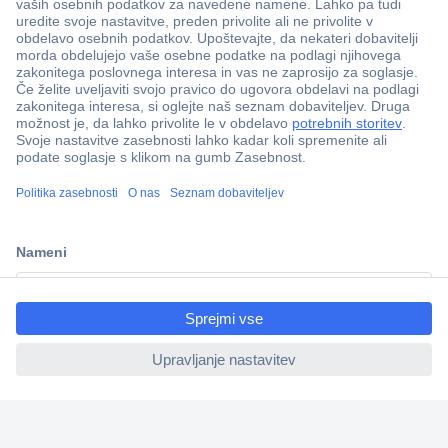
Več kot 800.000 izdelkov
Dostava v 3-eh dneh
100% varnost nakupa
Tehnična podpora
ccp.user.init.failed.titl
e
Informacije
ccp.user.init.failed
O nas