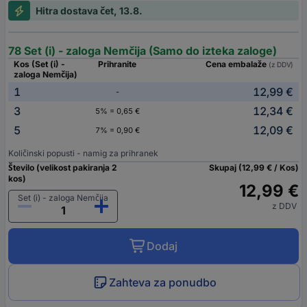
Hitra dostava čet, 13.8.
78 Set (i) - zaloga Nemčija (Samo do izteka zaloge)
Kos (Set (i) -
Prihranite
Cena embalaže
(z DDV)
zaloga Nemčija)
1
12,99 €
-
3
12,34 €
5% = 0,65 €
5
12,09 €
7% = 0,90 €
Količinski popusti - namig za prihranek
Število (velikost pakiranja 2
Skupaj (12,99 € / Kos)
kos)
12,99 €
Set (i) - zaloga Nemčija
z DDV
Dodaj
Zahteva za ponudbo