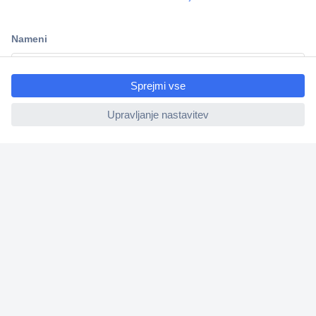
Dostava v 3-eh dneh
100% varnost nakupa
ccp.user.init.failed.titl
Tehnična podpora
e
ccp.user.init.failed
Informacije
O nas
Storitve
Priročne povezave
Prijava na e-novice