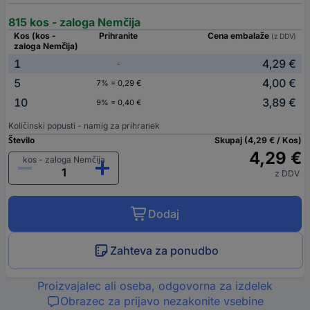
815 kos - zaloga Nemčija
Kos (kos -
Prihranite
Cena embalaže
(z DDV)
zaloga Nemčija)
1
4,29 €
-
5
4,00 €
7% = 0,29 €
10
3,89 €
9% = 0,40 €
Količinski popusti - namig za prihranek
Število
Skupaj (4,29 € / Kos)
4,29 €
kos - zaloga Nemčija
z DDV
Dodaj
Zahteva za ponudbo
Proizvajalec ali oseba, odgovorna za izdelek
Obrazec za prijavo nezakonite vsebine