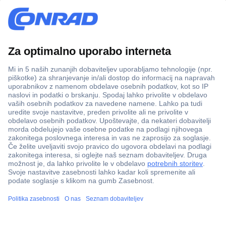
Več kot 800.000 izdelkov
Dostava v 3-eh dneh