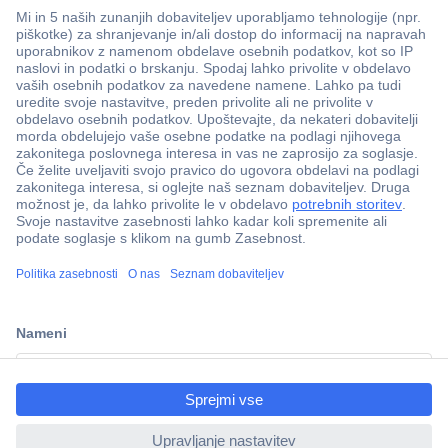
Več kot 800.000 izdelkov
Dostava v 3-eh dneh
ccp.user.init.failed.titl
100% varnost nakupa
e
Tehnična podpora
ccp.user.init.failed