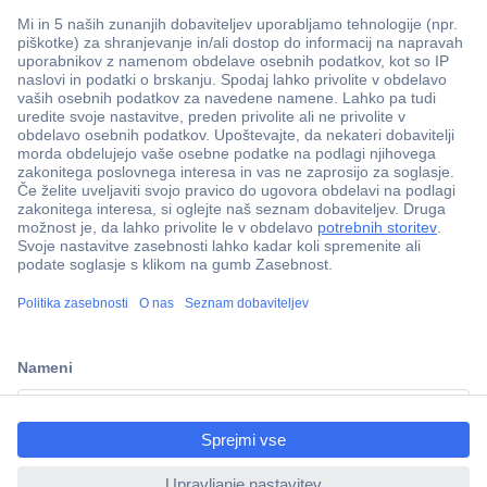
Več kot 800.000 izdelkov
Dostava v 3-eh dneh
100% varnost nakupa
Tehnična podpora
ccp.user.init.failed.titl
e
Informacije
ccp.user.init.failed