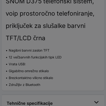
SNOM D375 telefonski sistem,
voip prostoročno telefoniranje,
priključek za slušalke barvni
TFT/LCD črna
Nagibni barvni zaslon TFT
12 večbarvnih funkcijskih tipk LED
Vrata USB:
Gigabitno omrežno stikalo
Brezkontaktno vilicno stikalo
Združljiv z Bluetooth
Tehnične specifikacije