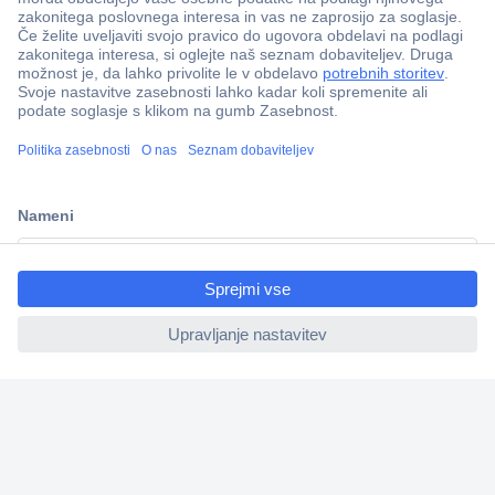
Več kot 800.000 izdelkov
Dostava v 3-eh dneh
100% varnost nakupa
Tehnična podpora
Informacije
ccp.user.init.failed.titl
e
ccp.user.init.failed
O nas
Storitve
Priročne povezave