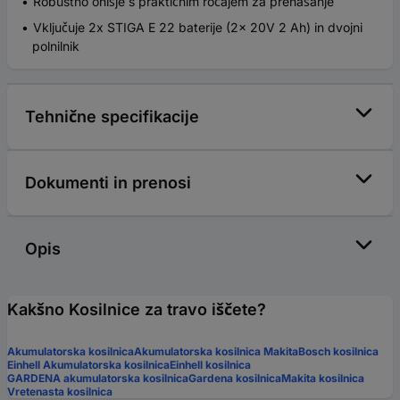
Robustno ohišje s praktičnim ročajem za prenašanje
Vključuje 2x STIGA E 22 baterije (2x 20V 2 Ah) in dvojni
polnilnik
Tehnične specifikacije
Dokumenti in prenosi
Opis
Kakšno Kosilnice za travo iščete?
Akumulatorska kosilnica
Akumulatorska kosilnica Makita
Bosch kosilnica
Einhell Akumulatorska kosilnica
Einhell kosilnica
GARDENA akumulatorska kosilnica
Gardena kosilnica
Makita kosilnica
Vretenasta kosilnica