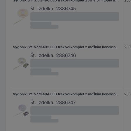
Sygonix SY-5773490 LED trakovi komplet 230 V 5 m toplo bela 1 kos
230
Št. izdelka:
2886745
Sygonix SY-5773492 LED trakovi komplet z moškim konektorjem 230 V 5 m topla bela do bela dnevne svetlobe 1 kos
230
Št. izdelka:
2886746
Sygonix SY-5773494 LED trakovi komplet z moškim konektorjem 230 V 5 m RGB 1 kos
230
Št. izdelka:
2886747