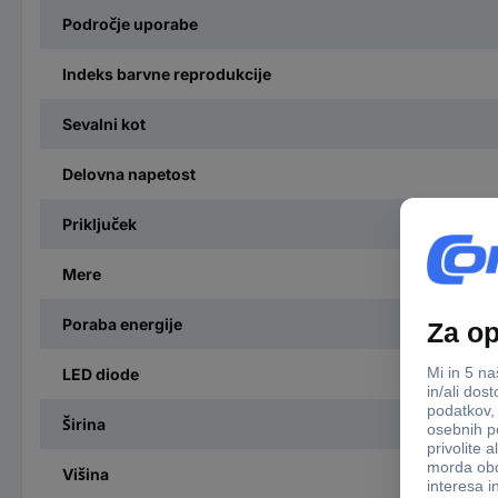
Področje uporabe
Indeks barvne reprodukcije
Sevalni kot
Delovna napetost
Priključek
Mere
Poraba energije
LED diode
Širina
Višina