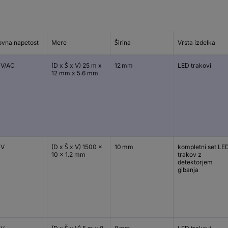
ovna napetost
Mere
Širina
Vrsta izdelka
 V/AC
(D x Š x V) 25 m x
12 mm
LED trakovi
12 mm x 5.6 mm
 V
(D x Š x V) 1500 x
10 mm
kompletni set LE
10 x 1.2 mm
trakov z
detektorjem
gibanja