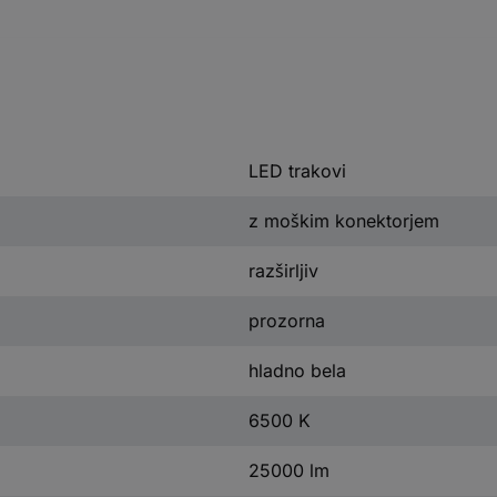
LED trakovi
z moškim konektorjem
razširljiv
prozorna
hladno bela
6500 K
25000 lm