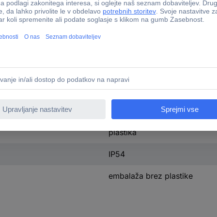
25 m
IP44
IP54 (Body)
n.rel. (EENRPS00)
ne
80
plastika
IP54
embalaža brez plastike