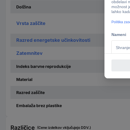
Dolžina
Vrsta zaščite
Razred energetske učinkovitosti
Zatemnitev
Indeks barvne reprodukcije
Material
Razred zaščite
Embalaža brez plastike
Različice
(Cene izdelkov vključujejo DDV.)