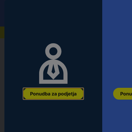
Conrad
Ponudba za fizične stranke
Naši izdelki
Domov
Aktivne komponente
Optoelektronika
LED
Sygonix SY-6700426 LED trakovi z
m hladno bela 1 kos
Ean:
4064161398037
Koda proizvajalca:
SY-6700426
Št. izdelka:
3
Ponudba za podjetja
Ponu
Prikaž
Vrsta izd
Priključe