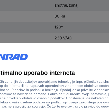
znotraj/zunaj
80 Ra
120°
230 V/AC
vtič
(D x Š x V) 25 m x 12 mm x 
225 W
3000 kos
12 mm
5.6 mm