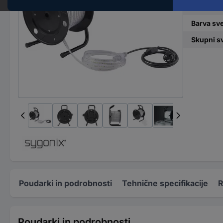
Značilnos
Barva sv
Skupni sv
Poudarki in podrobnosti
Tehnične specifikacije
R
Poudarki in podrobnosti