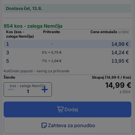
Dostava čet, 13.8.
954 kos - zaloga Nemčija
Kos (kos -
Prihranite
Cena embalaže
(z DDV)
zaloga Nemčija)
1
14,99 €
-
3
14,24 €
5% = 0,75 €
5
13,95 €
7% = 1,04 €
Količinski popusti - namig za prihranek
Število
Skupaj (14,99 € / Kos)
14,99 €
kos - zaloga Nemčija
z DDV
Dodaj
Zahteva za ponudbo