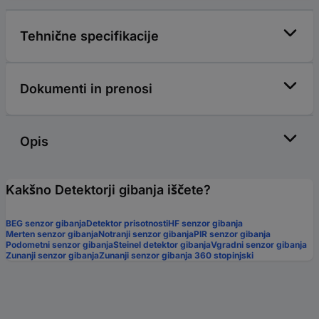
Tehnične specifikacije
Dokumenti in prenosi
Opis
Kakšno Detektorji gibanja iščete?
BEG senzor gibanja
Detektor prisotnosti
HF senzor gibanja
Merten senzor gibanja
Notranji senzor gibanja
PIR senzor gibanja
Podometni senzor gibanja
Steinel detektor gibanja
Vgradni senzor gibanja
Zunanji senzor gibanja
Zunanji senzor gibanja 360 stopinjski