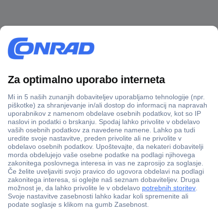
Več kot 800.000 izdelkov
Dostava v 3-eh dneh