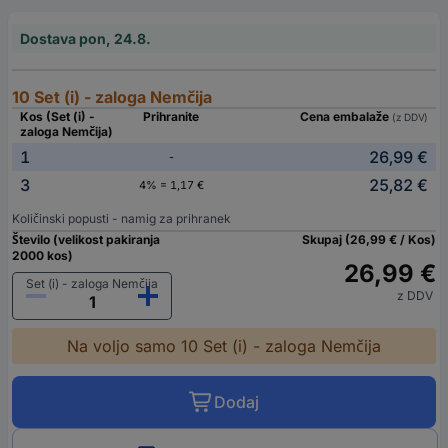
Dostava pon, 24.8.
10 Set (i) - zaloga Nemčija
Kos (Set (i) -
Prihranite
Cena embalaže
(z DDV)
zaloga Nemčija)
1
26,99 €
-
3
25,82 €
4% = 1,17 €
Količinski popusti - namig za prihranek
Število (velikost pakiranja
Skupaj (26,99 € / Kos)
2000 kos)
26,99 €
Set (i) - zaloga Nemčija
z DDV
Na voljo samo 10 Set (i) - zaloga Nemčija
Dodaj