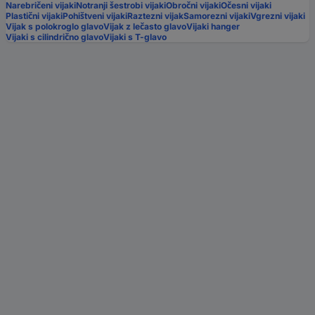
Narebričeni vijaki
Notranji šestrobi vijaki
Obročni vijaki
Očesni vijaki
Plastični vijaki
Pohištveni vijaki
Raztezni vijak
Samorezni vijaki
Vgrezni vijaki
Vijak s polokroglo glavo
Vijak z lečasto glavo
Vijaki hanger
Vijaki s cilindrično glavo
Vijaki s T-glavo