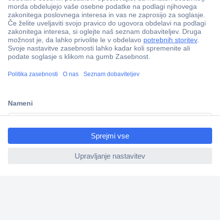
Več kot 800.000 izdelkov
Dostava v 3-eh dneh
100% varnost nakupa
Tehnična podpora
ccp.user.init.failed.titl
e
Informacije
ccp.user.init.failed
O nas
Storitve