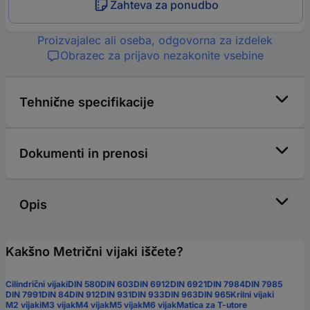
Zahteva za ponudbo
Proizvajalec ali oseba, odgovorna za izdelek
Obrazec za prijavo nezakonite vsebine
Tehnične specifikacije
Dokumenti in prenosi
Opis
Kakšno Metrični vijaki iščete?
Cilindrični vijaki
DIN 580
DIN 603
DIN 6912
DIN 6921
DIN 7984
DIN 7985
DIN 7991
DIN 84
DIN 912
DIN 931
DIN 933
DIN 963
DIN 965
Krilni vijaki
M2 vijaki
M3 vijak
M4 vijak
M5 vijak
M6 vijak
Matica za T-utore