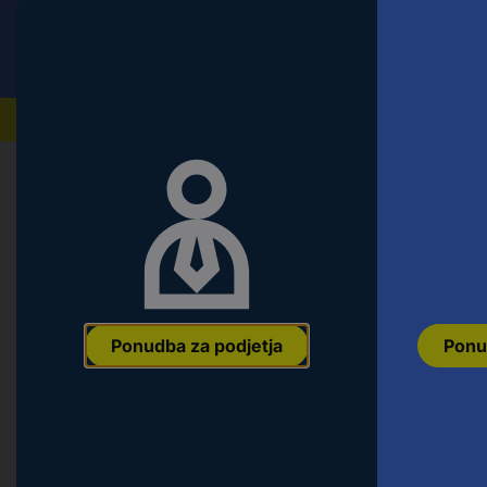
Conrad
Ponudba za fizične stranke
Naši izdelki
Domov
Orodje & Delavnica
Material za pritrditev i
TOOLCRAFT 138440 zobata podložk
6798 vzmetno jeklo 250 kos
Ean:
4053199222117
Koda proizvajalca:
138440
Št. izdelka:
138440
Ponudba za podjetja
Ponu