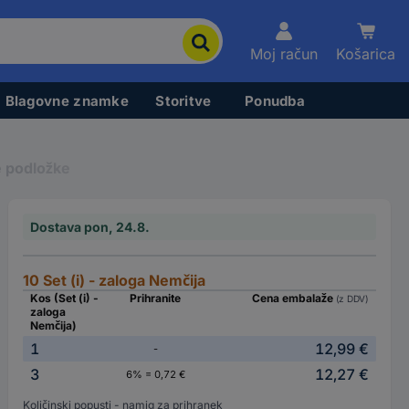
Moj račun
Košarica
Blagovne znamke
Storitve
Ponudba
 podložke
Dostava pon, 24.8.
10 Set (i) - zaloga Nemčija
Kos (Set (i) -
Prihranite
Cena embalaže
(z DDV)
zaloga
Nemčija)
1
12,99 €
-
3
12,27 €
6% = 0,72 €
Količinski popusti - namig za prihranek