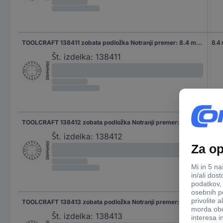
TOOLCRAFT 138411 zobata podložka Notranji premer: 8.4 mm DIN 6798 vzmetno jeklo 250 kos
8.4
Št. izdelka:
138411
TOOLCRAFT 138412 zobata podložka Notranji premer: 10.5 mm DIN 6798 vzmetno jeklo 250 kos
10.
Št. izdelka:
138412
TOOLCRAFT 138413 zobata podložka Notranji premer: 13 mm DIN 6798 vzmetno jeklo 100 kos
13 
Št. izdelka:
138413