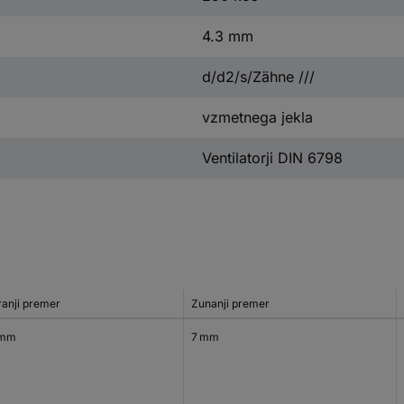
4.3 mm
d/d2/s/Zähne ///
vzmetnega jekla
Ventilatorji DIN 6798
ranji premer
Zunanji premer
 mm
7 mm