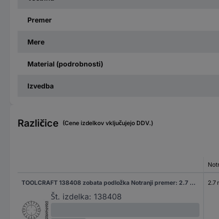
Premer
Mere
Material (podrobnosti)
Izvedba
Različice
(Cene izdelkov vključujejo DDV.)
Not
TOOLCRAFT 138408 zobata podložka Notranji premer: 2.7 mm DIN 6798 vzmetno jeklo 500 kos
2.7
Št. izdelka:
138408