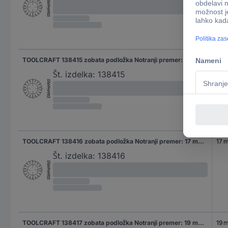
TOOLCRAFT 138415 zobata podložka Notranji premer: 15 mm DIN 6798 vzmetno jeklo 100 kos
15 
Št. izdelka:
138415
TOOLCRAFT 138416 zobata podložka Notranji premer: 17 mm DIN 6798 vzmetno jeklo 100 kos
17 
Št. izdelka:
138416
TOOLCRAFT 138417 zobata podložka Notranji premer: 19 mm DIN 6798 vzmetno jeklo 100 kos
19 