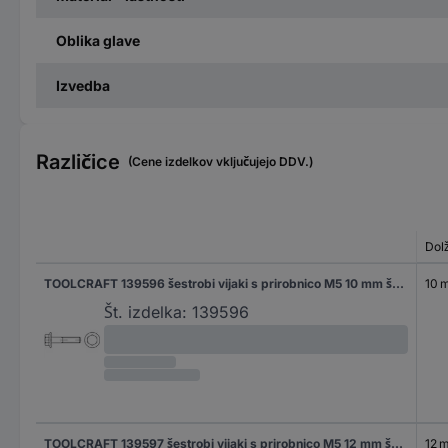
Oblika glave
Izvedba
Različice
(Cene izdelkov vključujejo DDV.)
Dol
TOOLCRAFT 139596 šestrobi vijaki s prirobnico M5 10 mm šestrobi DIN 6921 jeklo 500 kos
10 
Št. izdelka:
139596
TOOLCRAFT 139597 šestrobi vijaki s prirobnico M5 12 mm šestrobi DIN 6921 jeklo 500 kos
12 