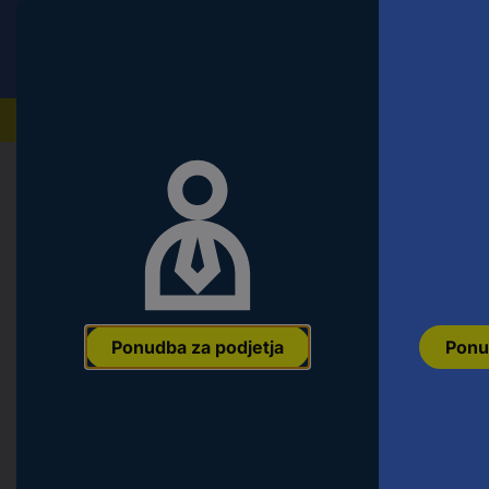
Conrad
Ponudba za fizične stranke
Naši izdelki
Domov
Orodje & Delavnica
Material za pritrditev i
TOOLCRAFT 139679 šestrobi vijaki 
DIN 6921 jeklo galvansko pocinkan
Ean:
4053199232116
Koda proizvajalca:
139679
Št. izdelka:
139679
Ponudba za podjetja
Ponu