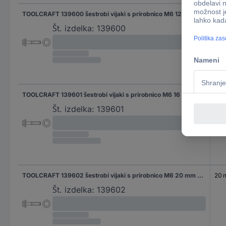
TOOLCRAFT 139600 šestrobi vijaki s prirobnico M6 12 mm šestrobi DIN 6921 jeklo 500 kos
12 
Št. izdelka:
139600
TOOLCRAFT 139601 šestrobi vijaki s prirobnico M6 16 mm šestrobi DIN 6921 jeklo 500 kos
16 
Št. izdelka:
139601
TOOLCRAFT 139602 šestrobi vijaki s prirobnico M6 20 mm šestrobi DIN 6921 jeklo 500 kos
20
Št. izdelka:
139602