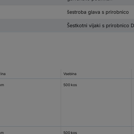
šestroba glava s prirobnico
Šestkotni vijaki s prirobnico 
žina
Vsebina
mm
500 kos
mm
500 kos