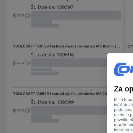
Št. izdelka:
139597
TOOLCRAFT 139598 šestrobi vijaki s prirobnico M5 16 mm šestrobi DIN 6921 jeklo 500 kos
16 
Št. izdelka:
139598
TOOLCRAFT 139599 šestrobi vijaki s prirobnico M5 20 mm šestrobi DIN 6921 jeklo 500 kos
20
Št. izdelka:
139599