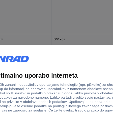
mm
500 kos
 mm
500 kos