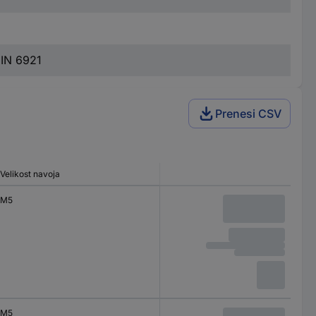
DIN 6921
Prenesi CSV
Velikost navoja
M5
M5