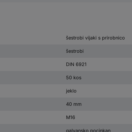
šestrobi vijaki s prirobnico
šestrobi
DIN 6921
50 kos
jeklo
40 mm
M16
galvansko pocinkan