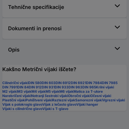
Tehnične specifikacije
Dokumenti in prenosi
Opis
Kakšno Metrični vijaki iščete?
Cilindrični vijaki
DIN 580
DIN 603
DIN 6912
DIN 6921
DIN 7984
DIN 7985
DIN 7991
DIN 84
DIN 912
DIN 931
DIN 933
DIN 963
DIN 965
Krilni vijaki
M2 vijaki
M3 vijak
M4 vijak
M5 vijak
M6 vijak
Matica za T-utore
Narebričeni vijaki
Notranji šestrobi vijaki
Obročni vijaki
Očesni vijaki
Plastični vijaki
Pohištveni vijaki
Raztezni vijak
Samorezni vijaki
Vgrezni vijaki
Vijak s polokroglo glavo
Vijak z lečasto glavo
Vijaki hanger
Vijaki s cilindrično glavo
Vijaki s T-glavo