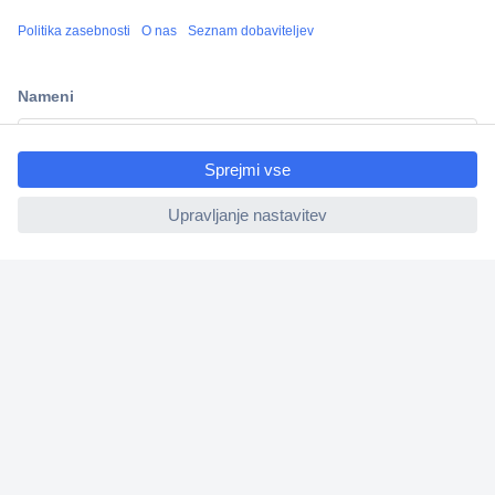
Več kot 800.000 izdelkov
Dostava v 3-eh dneh
100% varnost nakupa
ccp.user.init.failed.titl
Tehnična podpora
e
ccp.user.init.failed
Informacije
O nas
Storitve
Priročne povezave