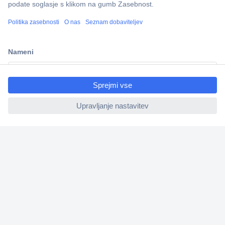
Več kot 800.000 izdelkov
Dostava v 3-eh dneh
100% varnost nakupa
ccp.user.init.failed.titl
Tehnična podpora
e
ccp.user.init.failed
Informacije
O nas
Storitve
Priročne povezave