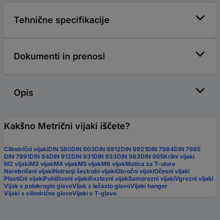
Tehnične specifikacije
Dokumenti in prenosi
Opis
Kakšno Metrični vijaki iščete?
Cilindrični vijaki
DIN 580
DIN 603
DIN 6912
DIN 6921
DIN 7984
DIN 7985
DIN 7991
DIN 84
DIN 912
DIN 931
DIN 933
DIN 963
DIN 965
Krilni vijaki
M2 vijaki
M3 vijak
M4 vijak
M5 vijak
M6 vijak
Matica za T-utore
Narebričeni vijaki
Notranji šestrobi vijaki
Obročni vijaki
Očesni vijaki
Plastični vijaki
Pohištveni vijaki
Raztezni vijak
Samorezni vijaki
Vgrezni vijaki
Vijak s polokroglo glavo
Vijak z lečasto glavo
Vijaki hanger
Vijaki s cilindrično glavo
Vijaki s T-glavo