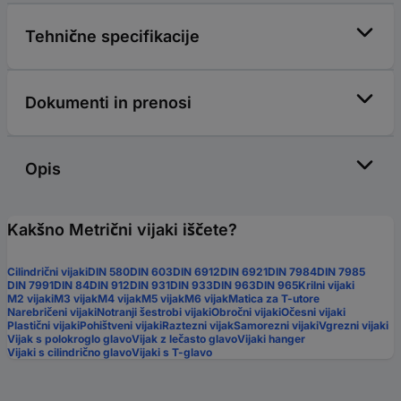
Tehnične specifikacije
Dokumenti in prenosi
Opis
Kakšno Metrični vijaki iščete?
Cilindrični vijaki
DIN 580
DIN 603
DIN 6912
DIN 6921
DIN 7984
DIN 7985
DIN 7991
DIN 84
DIN 912
DIN 931
DIN 933
DIN 963
DIN 965
Krilni vijaki
M2 vijaki
M3 vijak
M4 vijak
M5 vijak
M6 vijak
Matica za T-utore
Narebričeni vijaki
Notranji šestrobi vijaki
Obročni vijaki
Očesni vijaki
Plastični vijaki
Pohištveni vijaki
Raztezni vijak
Samorezni vijaki
Vgrezni vijaki
Vijak s polokroglo glavo
Vijak z lečasto glavo
Vijaki hanger
Vijaki s cilindrično glavo
Vijaki s T-glavo