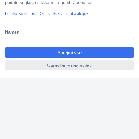
Več kot 800.000 izdelkov
Dostava v 3-eh dneh
100% varnost nakupa
ccp.user.init.failed.titl
Tehnična podpora
e
ccp.user.init.failed
Informacije
O nas
Storitve
Priročne povezave