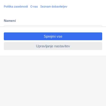
Več kot 800.000 izdelkov
Dostava v 3-eh dneh
100% varnost nakupa
ccp.user.init.failed.titl
Tehnična podpora
e
ccp.user.init.failed
Informacije
O nas
Storitve
Priročne povezave