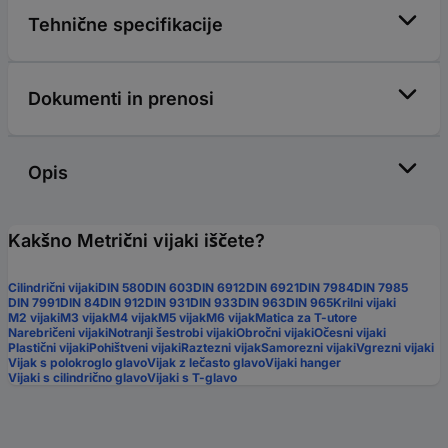
Tehnične specifikacije
Dokumenti in prenosi
Opis
Kakšno Metrični vijaki iščete?
Cilindrični vijaki
DIN 580
DIN 603
DIN 6912
DIN 6921
DIN 7984
DIN 7985
DIN 7991
DIN 84
DIN 912
DIN 931
DIN 933
DIN 963
DIN 965
Krilni vijaki
M2 vijaki
M3 vijak
M4 vijak
M5 vijak
M6 vijak
Matica za T-utore
Narebričeni vijaki
Notranji šestrobi vijaki
Obročni vijaki
Očesni vijaki
Plastični vijaki
Pohištveni vijaki
Raztezni vijak
Samorezni vijaki
Vgrezni vijaki
Vijak s polokroglo glavo
Vijak z lečasto glavo
Vijaki hanger
Vijaki s cilindrično glavo
Vijaki s T-glavo