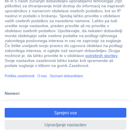
Več kot 800.000 izdelkov
Dostava v 3-eh dneh
ccp.user.init.failed.titl
100% varnost nakupa
e
Tehnična podpora
ccp.user.init.failed
Informacije