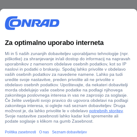
Več kot 800.000 izdelkov
Dostava v 3-eh dneh
100% varnost nakupa