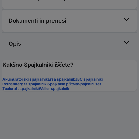
Dokumenti in prenosi
Opis
Kakšno Spajkalniki iščete?
Akumulatorski spajkalnik
Ersa spajkalnik
JBC spajkalniki
Rothenberger spajkalniki
Spajkalna pištola
Spajkalni set
Toolcraft spajkalniki
Weller spajkalnik