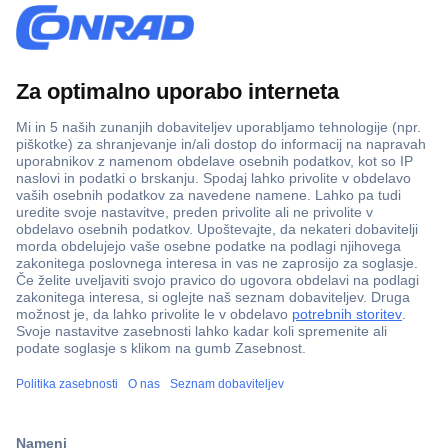
Več kot 800.000 izdelkov
Dostava v 3-eh dneh